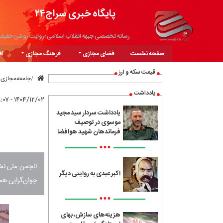
پایگاه خبری سراج۲۴
رسانه تخصصی جبهه انقلاب اسلامی؛ روایت روشن حقیق
صفحه نخست
فضای مجازی
فرهنگ مجازی
اق
قیمت سکه و ارز
جامعه‌مجازی
یادداشت
۱۴۰۴/۱۲/۰۲ - ۲۱:۰۷
یادداشت سردار سید مجید
موسوی در توصیف
فرماندهان شهید هوافضا
•••
انجمن ملی نخب
اکبر عبدی به روایتی دیگر
جوان‌گرایی هم
•••
هزینه‌های سازش، بهای