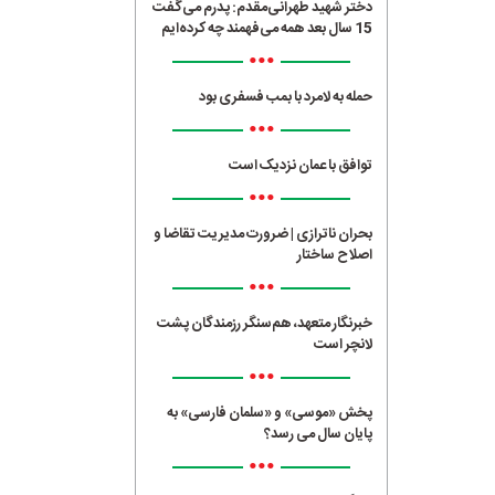
دختر شهید طهرانی‌مقدم: پدرم می‌گفت
15 سال بعد همه می‌فهمند چه کرده‌ایم
•••
حمله به لامرد با بمب فسفری بود
•••
توافق با عمان نزدیک است
•••
بحران ناترازی | ضرورت مدیریت تقاضا و
اصلاح ساختار
•••
خبرنگار متعهد، هم‌سنگر رزمندگان پشت
لانچر است
•••
پخش «موسی» و «سلمان فارسی» به
پایان سال می رسد؟
•••