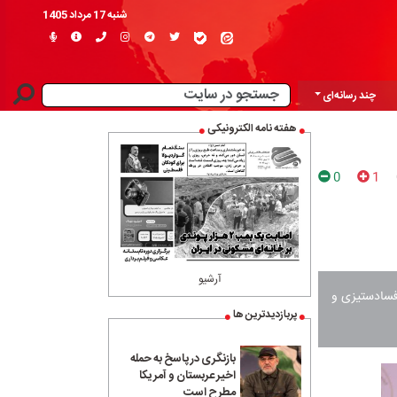
شنبه 17 مرداد 1405
چند رسانه‌ای
هفته نامه الکترونیکی
0
1
آرشیو
 فسادستیزی و
پربازدیدترین ها
بازنگری در پاسخ به حمله
اخیر عربستان و آمریکا
مطرح است