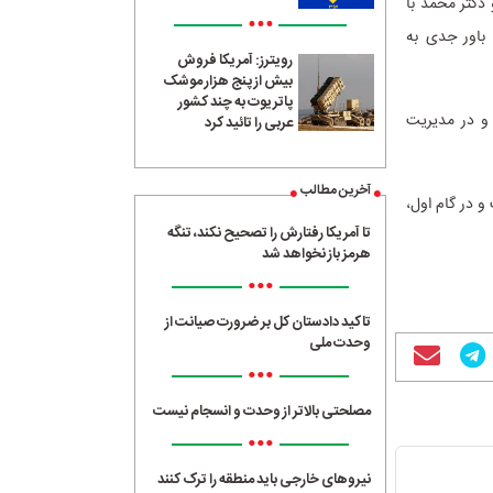
دکتر محمد با
•••
 باور جدی به
رویترز: آمریکا فروش
بیش از پنج هزار موشک
پاتریوت به چند کشور
 و در مدیریت
عربی را تائید کرد
آخرین مطالب
 در گام اول،
تا آمریکا رفتارش را تصحیح نکند، تنگه
هرمز باز نخواهد شد
•••
تاکید دادستان کل بر ضرورت صیانت از
وحدت ملی
•••
مصلحتی بالاتر از وحدت و انسجام نیست
•••
نیروهای خارجی باید منطقه را ترک کنند