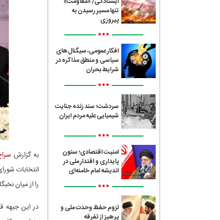
ایستادگی/ «مقاومت»
تنها مسیرِ رسیدن به
پیروزی
•••
افکار عمومی، سیگنال‌های
سیاسی و منطق مذاکره در
شرایط بحران
•••
سردشت؛ سند زنده جنایت
شیمیایی علیه مردم ایران
•••
امنیت اقتصادی؛ ستون
به گزارش
سراج4
پایداری و اقتدار ملی در
انتخابات شورا
اندیشه امام خامنه‌ای
•••
را از میان نخبگ
در این جبهه ق
لزوم حفظ وحدت ملی و
پرهیز از تفرقه