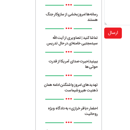
•••
رسانه‌ها امروز بخشی از سازوکار جنگ
هستند
•••
ارسال
تماشا کنید | تصاویری از آیت الله
سیدمجتبی خامنه‌ای در حال تدریس
•••
ببینید|حیرت صدای آمریکا از قدرت
حوثی‌ها
•••
تهدیدهای امروز واشنگتن ادامه همان
ذهنیت هیروشیماست
•••
احضار «باقر خرازی» به دادگاه ویژه
روحانیت
•••