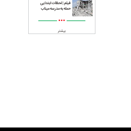
فیلم | لحظات ابتدایی
حمله به مدرسه میناب
•••
بیشتر