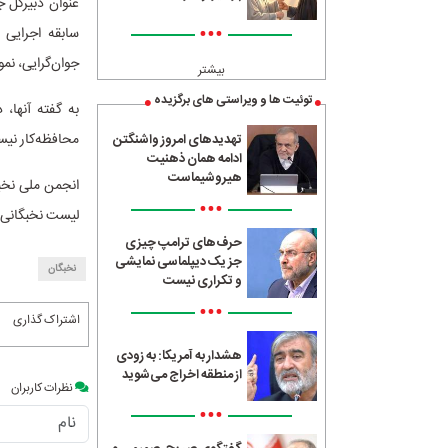
عنوان دبیرکل 
•••
سابقه اجرایی 
جوان‌گرایی، نمو
بیشتر
توئیت ها و ویراستی های برگزیده
به گفته آنها،
محافظه‌کار نی
تهدیدهای امروز واشنگتن
ادامه همان ذهنیت
هیروشیماست
انجمن ملی نخب
•••
لیست نخبگانی ا
حرف‌های ترامپ چیزی
جز یک دیپلماسی نمایشی
نخبگان
و تکراری نیست
•••
اشتراک گذاری
هشدار به آمریکا: به زودی
از منطقه اخراج می‌شوید
نظرات کاربران
•••