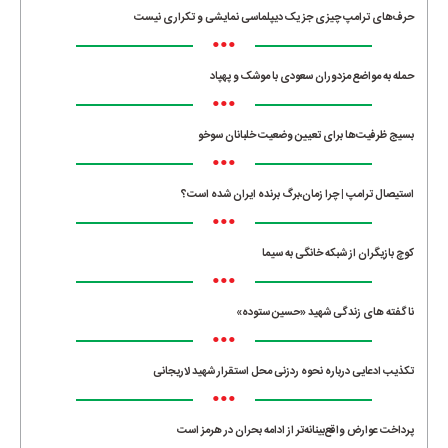
حرف‌های ترامپ چیزی جز یک دیپلماسی نمایشی و تکراری نیست
•••
حمله به مواضع مزدوران سعودی با موشک و پهپاد
•••
بسیج ظرفیت‌ها برای تعیین وضعیت خلبانان سوخو
•••
استیصال ترامپ | چرا زمان،برگ برنده ایران شده است؟
•••
کوچ بازیگران از شبکه خانگی به سیما
•••
ناگفته های زندگی شهید «حسین ستوده»
•••
تکذیب ادعایی درباره نحوه ردزنی محل استقرار شهید لاریجانی
•••
پرداخت عوارض واقع‌بینانه‌تر از ادامه بحران در هرمز است