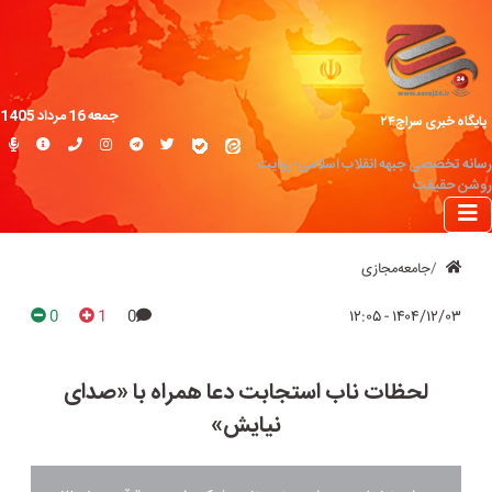
جمعه 16 مرداد 1405
پایگاه خبری سراج۲۴
رسانه تخصصی جبهه انقلاب اسلامی؛ روایت
روشن حقیقت
جامعه‌مجازی
0
1
0
۱۴۰۴/۱۲/۰۳ - ۱۲:۰۵
لحظات ناب استجابت دعا همراه با «صدای
نیایش»