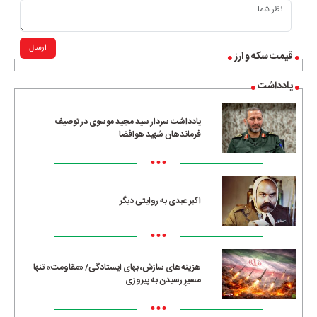
ارسال
قیمت سکه و ارز
یادداشت
یادداشت سردار سید مجید موسوی در توصیف
فرماندهان شهید هوافضا
•••
اکبر عبدی به روایتی دیگر
•••
هزینه‌های سازش، بهای ایستادگی/ «مقاومت» تنها
مسیرِ رسیدن به پیروزی
•••