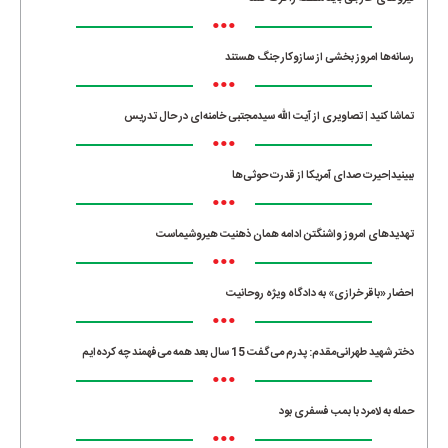
•••
رسانه‌ها امروز بخشی از سازوکار جنگ هستند
•••
تماشا کنید | تصاویری از آیت الله سیدمجتبی خامنه‌ای در حال تدریس
•••
ببینید|حیرت صدای آمریکا از قدرت حوثی‌ها
•••
تهدیدهای امروز واشنگتن ادامه همان ذهنیت هیروشیماست
•••
احضار «باقر خرازی» به دادگاه ویژه روحانیت
•••
دختر شهید طهرانی‌مقدم: پدرم می‌گفت 15 سال بعد همه می‌فهمند چه کرده‌ایم
•••
حمله به لامرد با بمب فسفری بود
•••