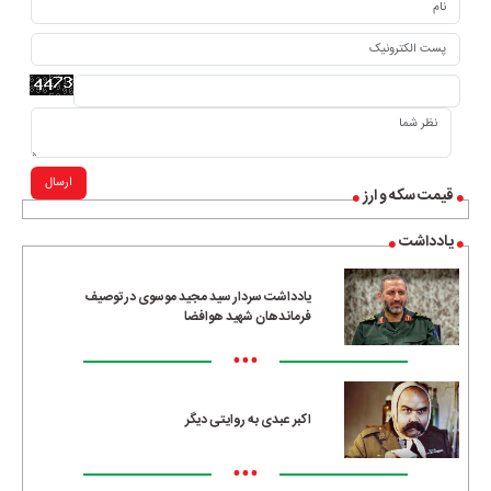
ارسال
قیمت سکه و ارز
یادداشت
یادداشت سردار سید مجید موسوی در توصیف
فرماندهان شهید هوافضا
•••
اکبر عبدی به روایتی دیگر
•••