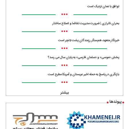
توافق با عمان نزدیک است
•••
بحران ناترازی | ضرورت مدیریت تقاضا و اصلاح ساختار
•••
خبرنگار متعهد، هم‌سنگر رزمندگان پشت لانچر است
•••
پخش «موسی» و «سلمان فارسی» به پایان سال می رسد؟
•••
بازنگری در پاسخ به حمله اخیر عربستان و آمریکا مطرح است
•••
بیشتر
پیوندها