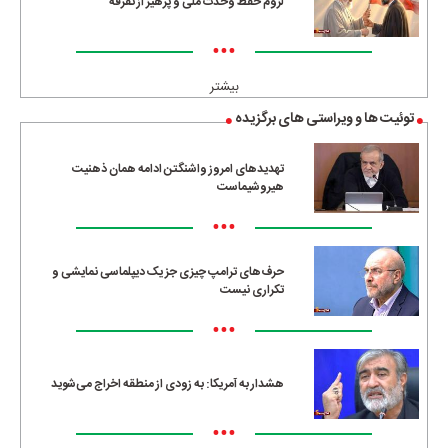
لزوم حفظ وحدت ملی و پرهیز از تفرقه
•••
بیشتر
توئیت ها و ویراستی های برگزیده
تهدیدهای امروز واشنگتن ادامه همان ذهنیت
هیروشیماست
•••
حرف‌های ترامپ چیزی جز یک دیپلماسی نمایشی و
تکراری نیست
•••
هشدار به آمریکا: به زودی از منطقه اخراج می‌شوید
•••