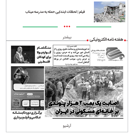
فیلم | لحظات ابتدایی حمله به مدرسه میناب
•••
بیشتر
هفته نامه الکترونیکی
آرشیو