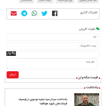
سید عباس عراقچی
وزیر امور خارجه
دونالد ترامپ
جانباختگان
اشتراک گذاری
نظرات کاربران
ارسال
قیمت سکه و ارز
یادداشت
یادداشت سردار سید مجید موسوی در توصیف
فرماندهان شهید هوافضا