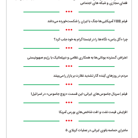
فضای مجازی و شبکه های اجتماعی
•••
فیلم |88٪ آمریکایی‌ها جنگ با ایران را شکست‌خورده می‌دانند
•••
چرا «گل یاس» نگاه‌ها را در اینستاگرام به خود جلب کرد؟
•••
اعتراض گسترده یونانی‌ها به همکاری نظامی و دیپلماتیک با رژیم صهیونیستی
•••
مردم در روزهای آینده آثار تشدید نظارت بر بازار را می‌بینند
•••
فیلم | سریال جاسوس‌های ایرانی؛ این قسمت «زوج جاسوس» در اسرائیل!
•••
افزایش قیمت نفت و افت شاخص‌های بورس آمریکا
•••
ماجرای حماسه‌ بانوی ایرانی در عملیات کربلای ۵