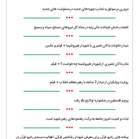
•••
مروری بر سوابق و تجارب چهره‌های جدید در مسئولیت‌ های جدید
•••
انتصاب شش فرمانده عالی‌رتبه در ستاد کل نیروهای مسلح، سپاه و بسیج
•••
دیدار خانواده ماکان نصیری با شهردار هیروشیما + فیلم و عکس
•••
مادر ماکان نصیری از شهردار هیروشیما چه خواست؟ + فیلم
•••
روایت پزشکیان از دیدار 7 ساعته با رهبر معظم انقلاب + فیلم
•••
پرچم فلسطین در جشنواره لوکارنو بالا رفت
•••
ثبات و امنیت امروز جامعه به برکت رهنمودهای رهبر شهید است
•••
برنامه های رادیو قرآن برای معرفی شهدای شاخص قرآنی /فعالیت مستمر رادیو قرآن در