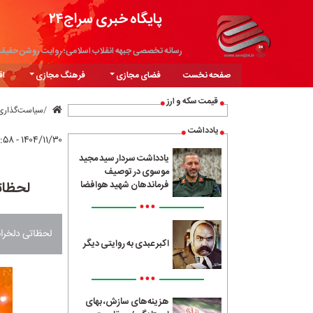
پایگاه خبری سراج۲۴
رسانه تخصصی جبهه انقلاب اسلامی؛ روایت روشن حقیق
صفحه نخست
فضای مجازی
فرهنگ مجازی
اق
قیمت سکه و ارز
سیاست‌گذاری
یادداشت
۱۴۰۴/۱۱/۳۰ - ۱۵:۵۸
یادداشت سردار سید مجید
موسوی در توصیف
لحظات
فرماندهان شهید هوافضا
•••
لحظاتی دلخراش
اکبر عبدی به روایتی دیگر
•••
هزینه‌های سازش، بهای