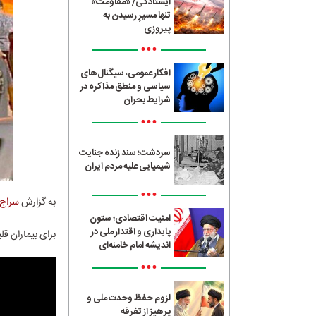
ایستادگی/ «مقاومت»
تنها مسیرِ رسیدن به
پیروزی
•••
افکار عمومی، سیگنال‌های
سیاسی و منطق مذاکره در
شرایط بحران
•••
سردشت؛ سند زنده جنایت
شیمیایی علیه مردم ایران
•••
به گزارش
سراج24
امنیت اقتصادی؛ ستون
پایداری و اقتدار ملی در
برای بیماران ق
اندیشه امام خامنه‌ای
•••
لزوم حفظ وحدت ملی و
پرهیز از تفرقه