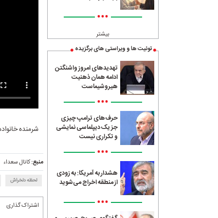
•••
بیشتر
توئیت ها و ویراستی های برگزیده
تهدیدهای امروز واشنگتن
ادامه همان ذهنیت
هیروشیماست
•••
حرف‌های ترامپ چیزی
جز یک دیپلماسی نمایشی
شرمنده خانواده
و تکراری نیست
•••
منبع:
کانال سعداء
هشدار به آمریکا: به زودی
لحظه دلخراش
از منطقه اخراج می‌شوید
•••
اشتراک گذاری