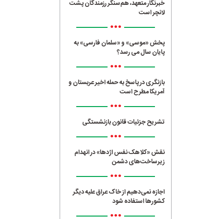
خبرنگار متعهد، هم‌سنگر رزمندگان پشت
لانچر است
•••
پخش «موسی» و «سلمان فارسی» به
پایان سال می رسد؟
•••
بازنگری در پاسخ به حمله اخیر عربستان و
آمریکا مطرح است
•••
تشریح جزئیات قانون بازنشستگی
•••
نقش «کلاهک نفس اژدها» در انهدام
زیرساخت‌های دشمن
•••
اجازه نمی‌دهیم از خاک عراق علیه دیگر
کشورها استفاده شود
•••