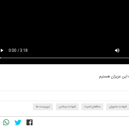
 این عزیزان هستیم
شهادت ماموران
مدافعان امنیت
شهادت رساندن
تروریست ها