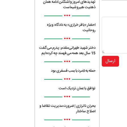
تهدیدهای امروز واشنگتن ادامه همان
ذهنیت هیروشیماست
•••
احضار «باقر خرازی» به دادگاه ویژه
روحانیت
•••
دختر شهید طهرانی‌مقدم: پدرم می‌گفت
15 سال بعد همه می‌فهمند چه کرده‌ایم
•••
ارسال
حمله به لامرد با بمب فسفری بود
•••
توافق با عمان نزدیک است
•••
بحران ناترازی | ضرورت مدیریت تقاضا و
اصلاح ساختار
•••