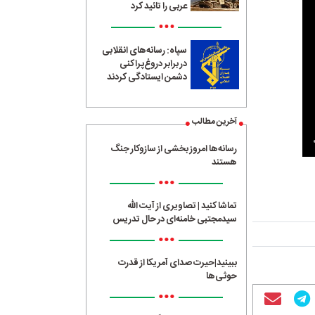
عربی را تائید کرد
•••
سپاه: رسانه‌های انقلابی
در برابر دروغ‌پراکنی
دشمن ایستادگی کردند
آخرین مطالب
رسانه‌ها امروز بخشی از سازوکار جنگ
هستند
•••
تماشا کنید | تصاویری از آیت الله
سیدمجتبی خامنه‌ای در حال تدریس
•••
ببینید|حیرت صدای آمریکا از قدرت
حوثی‌ها
•••