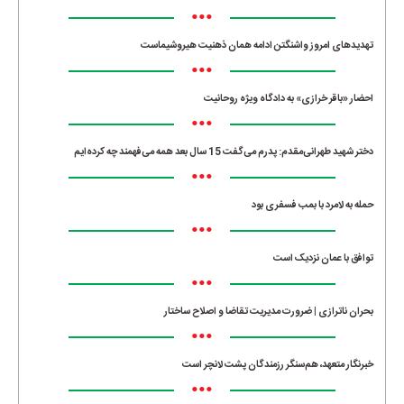
•••
تهدیدهای امروز واشنگتن ادامه همان ذهنیت هیروشیماست
•••
احضار «باقر خرازی» به دادگاه ویژه روحانیت
•••
دختر شهید طهرانی‌مقدم: پدرم می‌گفت 15 سال بعد همه می‌فهمند چه کرده‌ایم
•••
حمله به لامرد با بمب فسفری بود
•••
توافق با عمان نزدیک است
•••
بحران ناترازی | ضرورت مدیریت تقاضا و اصلاح ساختار
•••
خبرنگار متعهد، هم‌سنگر رزمندگان پشت لانچر است
•••