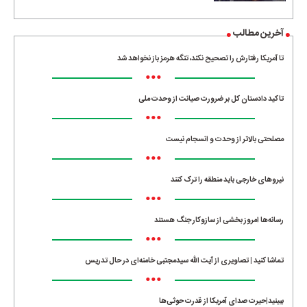
آخرین مطالب
تا آمریکا رفتارش را تصحیح نکند، تنگه هرمز باز نخواهد شد
•••
تاکید دادستان کل بر ضرورت صیانت از وحدت ملی
•••
مصلحتی بالاتر از وحدت و انسجام نیست
•••
نیروهای خارجی باید منطقه را ترک کنند
•••
رسانه‌ها امروز بخشی از سازوکار جنگ هستند
•••
تماشا کنید | تصاویری از آیت الله سیدمجتبی خامنه‌ای در حال تدریس
•••
ببینید|حیرت صدای آمریکا از قدرت حوثی‌ها