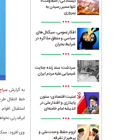
ایستادگی/ «مقاومت»
تنها مسیرِ رسیدن به
پیروزی
•••
افکار عمومی، سیگنال‌های
سیاسی و منطق مذاکره در
شرایط بحران
•••
سردشت؛ سند زنده جنایت
شیمیایی علیه مردم ایران
•••
به گزارش
سراج24
امنیت اقتصادی؛ ستون
خط انتقال طرح
پایداری و اقتدار ملی در
استقبال اقوام
اندیشه امام خامنه‌ای
•••
ابرقدرتی نخواه
وی افزود: ممکن
لزوم حفظ وحدت ملی و
پرهیز از تفرقه