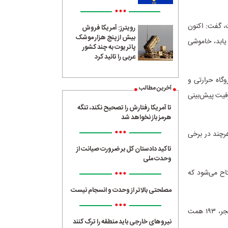
•••
ت، گفت: اکنون
رویترز: آمریکا فروش
بیش از پنج هزار موشک
 یابد، خاموشی
پاتریوت به چند کشور
عربی را تائید کرد
وگاه حرارتی و
آخرین مطالب
رفیت پیش‌بینی
تا آمریکا رفتارش را تصحیح نکند، تنگه
هرمز باز نخواهد شد
•••
هرچند در برخی
تاکید دادستان کل بر ضرورت صیانت از
وحدت ملی
•••
تاح می‌شود که
مصلحتی بالاتر از وحدت و انسجام نیست
•••
علی‌آبادی با اشاره به تأمین منابع مالی پروژه‌ها گفت: برای اجرای طرح‌های افتتاح‌شده در دهه فجر، ۱۹۳ همت
نیروهای خارجی باید منطقه را ترک کنند