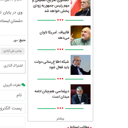
گفتگوی صریح، صمیمی و
مهم رئیس جمهور به زودی
پخش خواهد شد
وی در پایان تأ
•••
دشمنان ایستادگ
قالیباف: آمریکا تاوان
می‌دهد
منبع:
مهر
•••
عباس علی آبادی
شبکه اطلاع‌رسانی دولت
اشتراک گذاری
باید فعال شود
•••
نظرات کاربران
دیپلماسی هم‌چنان ادامه
میدان است
•••
بیشتر
مطالب استانها