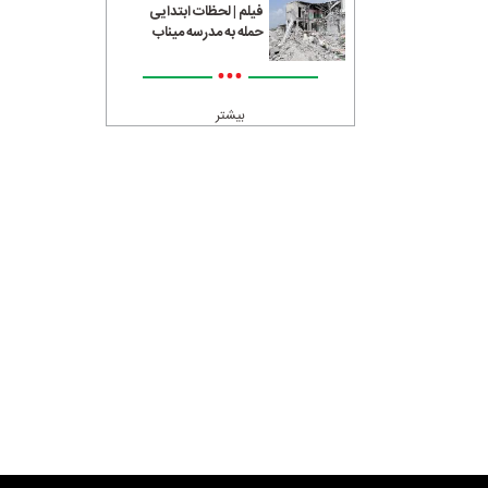
فیلم | لحظات ابتدایی
حمله به مدرسه میناب
•••
بیشتر