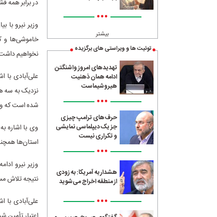
در برابر همه فش
•••
وزیر نیرو با ب
بیشتر
خاموشی‌ها و کس
توئیت ها و ویراستی های برگزیده
نخواهیم داشت
تهدیدهای امروز واشنگتن
علی‌آبادی با ا
ادامه همان ذهنیت
هیروشیماست
نزدیک به سه هز
•••
شده است که وض
حرف‌های ترامپ چیزی
جز یک دیپلماسی نمایشی
وی با اشاره به
و تکراری نیست
استان‌ها همچن
•••
وزیر نیرو ادام
هشدار به آمریکا: به زودی
نتیجه تلاش مسئ
از منطقه اخراج می‌شوید
•••
اعتبار تأمین ش