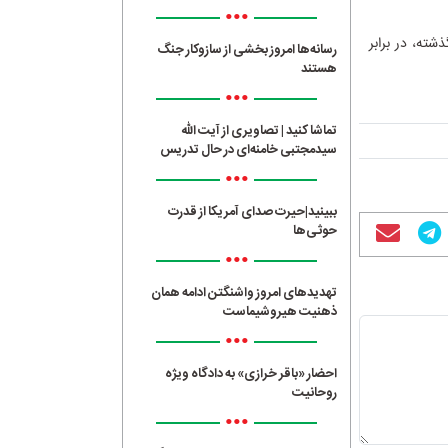
•••
شته، در برابر
رسانه‌ها امروز بخشی از سازوکار جنگ
هستند
•••
تماشا کنید | تصاویری از آیت الله
سیدمجتبی خامنه‌ای در حال تدریس
•••
ببینید|حیرت صدای آمریکا از قدرت
حوثی‌ها
•••
تهدیدهای امروز واشنگتن ادامه همان
ذهنیت هیروشیماست
•••
احضار «باقر خرازی» به دادگاه ویژه
روحانیت
•••