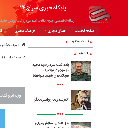
پایگاه خبری سراج۲۴
رسانه تخصصی جبهه انقلاب اسلامی؛ روایت روشن حقیق
صفحه نخست
فضای مجازی
فرهنگ مجازی
اق
قیمت سکه و ارز
سیاست‌گذاری
یادداشت
۱۴۰۴/۱۱/۲۸ - ۱۴:۲۲
یادداشت سردار سید مجید
موسوی در توصیف
فرماندهان شهید هوافضا
•••
وزیر نیرو گفت
اکبر عبدی به روایتی دیگر
•••
هزینه‌های سازش، بهای