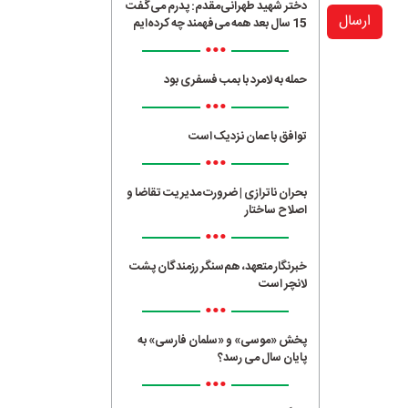
دختر شهید طهرانی‌مقدم: پدرم می‌گفت
ارسال
15 سال بعد همه می‌فهمند چه کرده‌ایم
•••
حمله به لامرد با بمب فسفری بود
•••
توافق با عمان نزدیک است
•••
بحران ناترازی | ضرورت مدیریت تقاضا و
اصلاح ساختار
•••
خبرنگار متعهد، هم‌سنگر رزمندگان پشت
لانچر است
•••
پخش «موسی» و «سلمان فارسی» به
پایان سال می رسد؟
•••