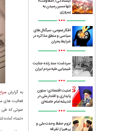
ایستادگی/ «مقاومت»
تنها مسیرِ رسیدن به
پیروزی
•••
افکار عمومی، سیگنال‌های
سیاسی و منطق مذاکره در
شرایط بحران
•••
سردشت؛ سند زنده جنایت
شیمیایی علیه مردم ایران
•••
امنیت اقتصادی؛ ستون
به گزارش
سراج4
پایداری و اقتدار ملی در
فعالیت های موس
اندیشه امام خامنه‌ای
•••
صوتی که طی روز
«تمنا» آماده ا
لزوم حفظ وحدت ملی و
پرهیز از تفرقه