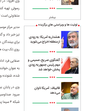
وی افزود: در 
•••
رسولی تهیه کنن
متفاوتی است که
بیشتر
توئیت ها و ویراستی های برگزیده
هشدار به آمریکا: به زودی
برای بینندگان 
از منطقه اخراج می‌شوید
روی تک بیت های
•••
گفتگوی صریح، صمیمی و
صفایی فرد ادام
مهم رئیس جمهور به زودی
به عنوان خوانن
پخش خواهد شد
شده، شنونده و 
•••
وی در پایان ب
قالیباف: آمریکا تاوان
می‌دهد
سرود صداوسیما
•••
شبکه ۴ سیما پخش شود.