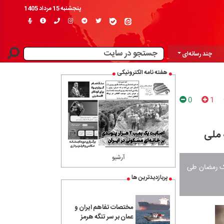
پنجشنبه 15 مرداد 1405
چند رسانه‌ای
هفته نامه الکترونیکی
0
1
 ملی
آرشیو
ارک رمضان طی
پربازدیدترین ها
مختصات تفاهم ایران و
عمان بر سر تنگه هرمز