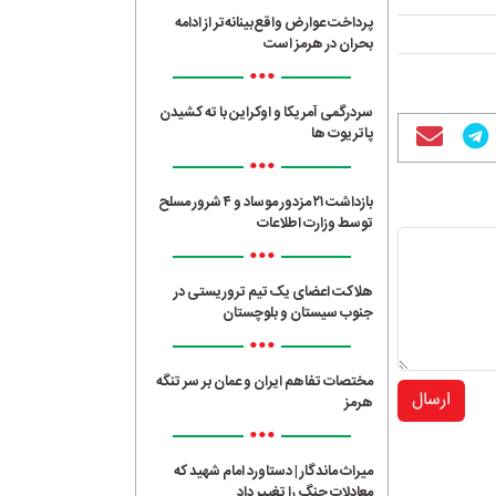
پرداخت عوارض واقع‌بینانه‌تر از ادامه
بحران در هرمز است
•••
سردرگمی آمریکا و اوکراین با ته کشیدن
پاتریوت ها
•••
بازداشت ۲۱ مزدور موساد و ۴ شرور مسلح
توسط وزارت اطلاعات
•••
هلاکت اعضای یک تیم تروریستی در
جنوب سیستان و بلوچستان
•••
مختصات تفاهم ایران و عمان بر سر تنگه
ارسال
هرمز
•••
میراث ماندگار | دستاورد امام شهید که
معادلات جنگ را تغییر داد