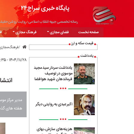
پایگاه خبری سراج۲۴
رسانه تخصصی جبهه انقلاب اسلامی؛ روایت روشن حقیق
صفحه نخست
فضای مجازی
فرهنگ مجازی
اق
قیمت سکه و ارز
فرهنگ‌مجازی
یادداشت
۱۴۰۴/۱۱/۲۸ - ۱۲:۳۵
یادداشت سردار سید مجید
موسوی در توصیف
انتشا
فرماندهان شهید هوافضا
•••
مدیر مرکز موس
اکبر عبدی به روایتی دیگر
هفته های گذشت
•••
هزینه‌های سازش، بهای