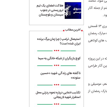
می شود، محمد
هلاکت اعضای یک تیم
 از جمله آثار
تروریستی در جنوب
سیستان و بلوچستان
ود.
مدیر مرکز موسیقی سازمان صداوسیما در بخش دیگری از صحبت های خود از انتشار یک آلبوم تصویری ۱۳ قسمتی
آخرین مطالب
 آلبوم تصویری در قالب ۱۳ قسمت ویژه ماه مبارک رمضان
استیصال ترامپ | چرا زمان،برگ برنده
یف های کوتاهی
ایران شده است؟
•••
 در این پروژه
کوچ بازیگران از شبکه خانگی به سیما
•••
ین آثار طراحی
ناگفته های زندگی شهید «حسین
ستوده»
•••
عر، موسیقی و
ارک رمضان از
تکذیب ادعایی درباره نحوه ردزنی محل
استقرار شهید لاریجانی
•••