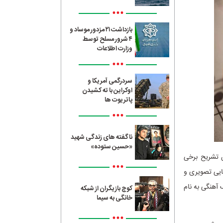
•••
بازداشت ۲۱ مزدور موساد و
۴ شرور مسلح توسط
وزارت اطلاعات
•••
سردرگمی آمریکا و
اوکراین با ته کشیدن
پاتریوت ها
•••
ناگفته های زندگی شهید
«حسین ستوده»
 تشریح برخی
•••
قایی تصویری و
 آهنگی به نام
کوچ بازیگران از شبکه
خانگی به سیما
•••