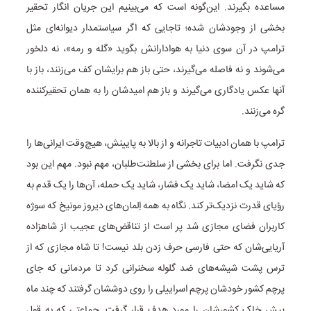
مساعده بگیرند. این‌گونه است که می‌بینیم این جریان انگار تحقیر
بخشی از وجودشان شده؛ تاجایی که اگر سیاستمدار دیوانه‌ای مثل
ترامپ در آن سوی دنیا به هوادارانش بگوید «گله و رمه»، نه دلخور
می‌شوند و نه فاصله می‌گیرند، حتی باز هم برایشان کف می‌زنند، باز با
آنها عکس یادگاری می‌گیرند و باز هم امیدشان را به همان تحقیرکننده
گره می‌زنند.
ترامپ با همان ادبیات تاجرانه و از بالا به پایینش، هیچ‌وقت ایرانی‌ها را
جدی نگرفت. اما برای بخشی از سلطنت‌طلبان، مهم نبود. مهم این بود
که شاید یک امضا، شاید یک فشار، شاید یک حمله، آن‌ها را یک قدم به
رؤیای قدرت نزدیک‌تر کند. نگاه به همه اِلمان‌های دیروز مونیخ که سوژه
کاربران فضای مجازی شد پر است از تناقض‌های عجیب از شاهزاده
آریایی‌شان که حتی فارسی حرف زدن بلد نیست! تا شاه مجازی که از
ترس پشت شیشه‌های ضد گلوله سخنرانی کرد تا مردمانی که جای
پرچم کشور خودشان پرچم اسراییلی را روی دوششان گرفتند که چند ماه
پیش خاک کشورشان را مورد هدف قرار گرفت. جماعتی که به قول