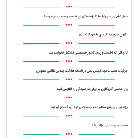
•••
نسل‌کشی از سربرنیتسا تا غزه؛ «کاروان فلسطین» به نیمه‌راه رسید
•••
اکنون هیچ مذاکره‌ای با آمریکا نداریم
•••
تا زمانی که نخست‌وزیرم، کشور فلسطینی تشکیل نخواهد شد
•••
جزئیات عملیات مهم ارتش یمن در المخا؛ هلاکت چندین نظامی سعودی
•••
پای نظامی آمریکایی به ایران باز شود آن را قطع می‌کنیم
•••
پزشکیان با رهبر معظم انقلاب اسلامی دیدار و گفت‌وگو کرد
•••
سید حسن خمینی عزادار شد
•••