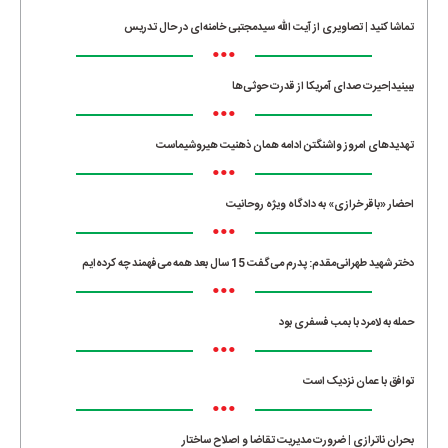
تماشا کنید | تصاویری از آیت الله سیدمجتبی خامنه‌ای در حال تدریس
•••
ببینید|حیرت صدای آمریکا از قدرت حوثی‌ها
•••
تهدیدهای امروز واشنگتن ادامه همان ذهنیت هیروشیماست
•••
احضار «باقر خرازی» به دادگاه ویژه روحانیت
•••
دختر شهید طهرانی‌مقدم: پدرم می‌گفت 15 سال بعد همه می‌فهمند چه کرده‌ایم
•••
حمله به لامرد با بمب فسفری بود
•••
توافق با عمان نزدیک است
•••
بحران ناترازی | ضرورت مدیریت تقاضا و اصلاح ساختار