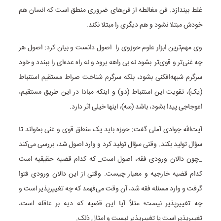
غلط بیندازد. فن مغالطه از فن‌های ضروری منطق است که انسان هم
خودش مبتلا نشود و هم دیگری را مبتلا نکند.
وی مهم‌ترین ابزار علوم حوزوی را اصول دانست و بیان کرد: اصول هر
چه غنی‌تر و قوی‌تر بشود نه بی راهه برود و نه راه عده‌ای را ببندد و خود
سرگرم شبهه‌افکنی بشود، بلکه سرگرم شناخت صراط مستقیم استنباط
(یک)، تقویت این استنباط (دو) و اینکه مبادا در این طریق مستقیم،
اعوجاجی پیدا بشود، باشد (سه)، اینها خیلی اثر دارد.
آیت‌الله جوادی آملی گفت: حوزه باید یک منطق قوی و غنی بخواند تا
سؤال تولید بکند. وقتی سؤال تولید کرد و وارد اصول شد، بررسی می‌کند
_چون دالان ورودی فقه، اصول است_ که کدام قضیه حقیقیه است
کدام قضیه خارجیه و معیار چیست. وقتی از این دالان ورودی فتوا
گرفت و وارد مسئله فقه شد، آن وقت می‌فهمد که چه تغییرپذیر است و
چه تغییرپذیر نیست؛ مثلاً آیا این قضیه که دیه بر عاقله است،
تغییرپذیر است یا تغییرپذیر نیست و امثال ذلک.