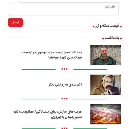
ارسال
قیمت سکه و ارز
یادداشت
یادداشت سردار سید مجید موسوی در توصیف
فرماندهان شهید هوافضا
•••
اکبر عبدی به روایتی دیگر
•••
هزینه‌های سازش، بهای ایستادگی/ «مقاومت» تنها
مسیرِ رسیدن به پیروزی