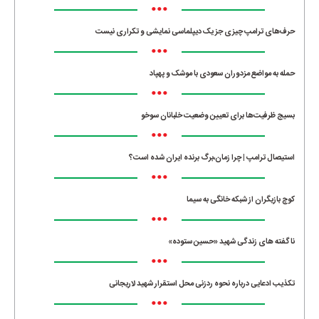
•••
حرف‌های ترامپ چیزی جز یک دیپلماسی نمایشی و تکراری نیست
•••
حمله به مواضع مزدوران سعودی با موشک و پهپاد
•••
بسیج ظرفیت‌ها برای تعیین وضعیت خلبانان سوخو
•••
استیصال ترامپ | چرا زمان،برگ برنده ایران شده است؟
•••
کوچ بازیگران از شبکه خانگی به سیما
•••
ناگفته های زندگی شهید «حسین ستوده»
•••
تکذیب ادعایی درباره نحوه ردزنی محل استقرار شهید لاریجانی
•••