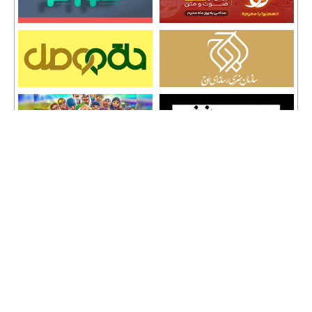
تمامی حقوق نشر مطالب و حق کپی رایت برای وب سایت سراج 24 محفوظ است و هرگونه