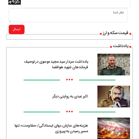
ارسال
قیمت سکه و ارز
یادداشت
یادداشت سردار سید مجید موسوی در توصیف
فرماندهان شهید هوافضا
•••
اکبر عبدی به روایتی دیگر
•••
هزینه‌های سازش، بهای ایستادگی/ «مقاومت» تنها
مسیرِ رسیدن به پیروزی