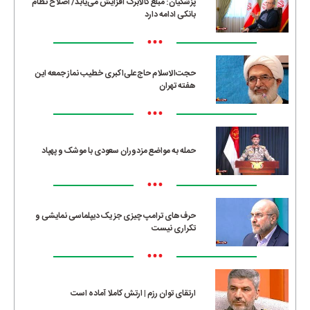
پزشکیان: مبلغ کالابرگ افزایش می‌یابد/ اصلاح نظام
بانکی ادامه دارد
•••
حجت‌الاسلام حاج‌علی‌اکبری خطیب نماز جمعه این
هفته تهران
•••
حمله به مواضع مزدوران سعودی با موشک و پهپاد
•••
حرف‌های ترامپ چیزی جز یک دیپلماسی نمایشی و
تکراری نیست
•••
ارتقای توان رزم | ارتش کاملا آماده است