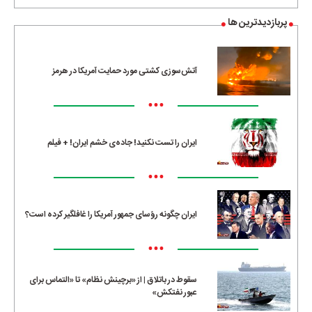
پربازدیدترین ها
آتش‌سوزی کشتی مورد حمایت آمریکا در هرمز
•••
ایران را تست نکنید! جاده‌ی خشم ایران! + فیلم
•••
ایران چگونه رؤسای جمهور آمریکا را غافلگیر کرده است؟
•••
سقوط در باتلاق | از «برچینش نظام» تا «التماس برای
عبور نفتکش»