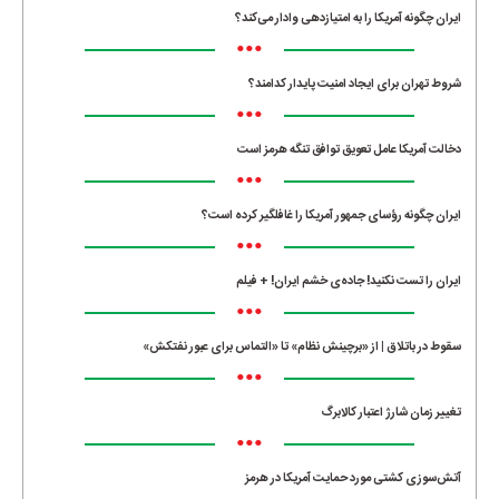
ایران چگونه آمریکا را به امتیازدهی وادار می‌کند؟
•••
شروط تهران برای ایجاد امنیت پایدار کدامند؟
•••
دخالت آمریکا عامل تعویق توافق تنگه هرمز است
•••
ایران چگونه رؤسای جمهور آمریکا را غافلگیر کرده است؟
•••
ایران را تست نکنید! جاده‌ی خشم ایران! + فیلم
•••
سقوط در باتلاق | از «برچینش نظام» تا «التماس برای عبور نفتکش»
•••
تغییر زمان شارژ اعتبار کالابرگ
•••
آتش‌سوزی کشتی مورد حمایت آمریکا در هرمز