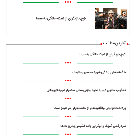
•••
کوچ بازیگران از شبکه خانگی به سیما
آخرین مطالب
کوچ بازیگران از شبکه خانگی به سیما
•••
ناگفته های زندگی شهید «حسین ستوده»
•••
تکذیب ادعایی درباره نحوه ردزنی محل استقرار شهید لاریجانی
•••
پرداخت عوارض واقع‌بینانه‌تر از ادامه بحران در هرمز است
•••
سردرگمی آمریکا و اوکراین با ته کشیدن پاتریوت ها
•••