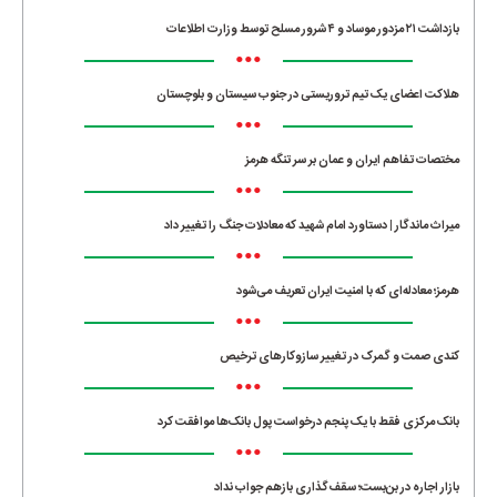
بازداشت ۲۱ مزدور موساد و ۴ شرور مسلح توسط وزارت اطلاعات
•••
هلاکت اعضای یک تیم تروریستی در جنوب سیستان و بلوچستان
•••
مختصات تفاهم ایران و عمان بر سر تنگه هرمز
•••
میراث ماندگار | دستاورد امام شهید که معادلات جنگ را تغییر داد
•••
هرمز؛ معادله‌ای که با امنیت ایران تعریف می‌شود
•••
کندی صمت و گمرک در تغییر سازوکارهای ترخیص
•••
بانک مرکزی فقط با یک‌ پنجم درخواست پول بانک‌ها موافقت کرد
•••
بازار اجاره در بن‌بست؛ سقف‌گذاری بازهم جواب نداد