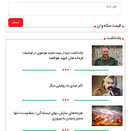
ارسال
قیمت سکه و ارز
یادداشت
یادداشت سردار سید مجید موسوی در توصیف
فرماندهان شهید هوافضا
•••
اکبر عبدی به روایتی دیگر
•••
هزینه‌های سازش، بهای ایستادگی/ «مقاومت» تنها
مسیرِ رسیدن به پیروزی
•••