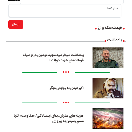
ارسال
قیمت سکه و ارز
یادداشت
یادداشت سردار سید مجید موسوی در توصیف
فرماندهان شهید هوافضا
•••
اکبر عبدی به روایتی دیگر
•••
هزینه‌های سازش، بهای ایستادگی/ «مقاومت» تنها
مسیرِ رسیدن به پیروزی