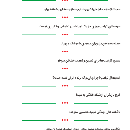
•••
حجت‌الاسلام حاج‌علی‌اکبری خطیب نماز جمعه این هفته تهران
•••
حرف‌های ترامپ چیزی جز یک دیپلماسی نمایشی و تکراری نیست
•••
حمله به مواضع مزدوران سعودی با موشک و پهپاد
•••
بسیج ظرفیت‌ها برای تعیین وضعیت خلبانان سوخو
•••
استیصال ترامپ | چرا زمان،برگ برنده ایران شده است؟
•••
کوچ بازیگران از شبکه خانگی به سیما
•••
ناگفته های زندگی شهید «حسین ستوده»
•••
تکذیب ادعایی درباره نحوه ردزنی محل استقرار شهید لاریجانی