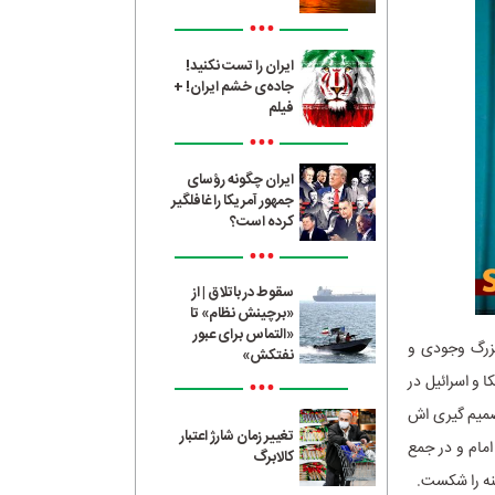
•••
ایران را تست نکنید!
جاده‌ی خشم ایران! +
فیلم
•••
ایران چگونه رؤسای
جمهور آمریکا را غافلگیر
کرده است؟
•••
سقوط در باتلاق | از
«برچینش نظام» تا
«التماس برای عبور
بزرگ وجودی و
نفتکش»
 و اسرائیل در
•••
صمیم گیری اش
تغییر زمان شارژ اعتبار
امام و در جمع
کالابرگ
فتنه را شکست.