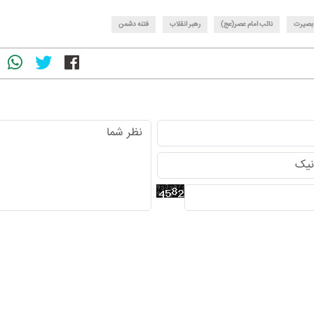
بصیرت
نائب امام عصر(عج)
رهبر انقلاب
فتنه دشمن