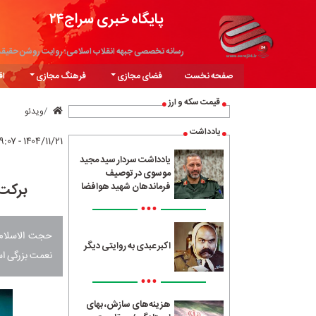
پایگاه خبری سراج۲۴
رسانه تخصصی جبهه انقلاب اسلامی؛ روایت روشن حقیق
صفحه نخست
فضای مجازی
فرهنگ مجازی
اق
قیمت سکه و ارز
ویدئو
یادداشت
۱۴۰۴/۱۱/۲۱ - ۱۹:۰۷
یادداشت سردار سید مجید
موسوی در توصیف
برکت 
فرماندهان شهید هوافضا
•••
حجت الاسلام 
اکبر عبدی به روایتی دیگر
نعمت بزرگی اس
•••
هزینه‌های سازش، بهای