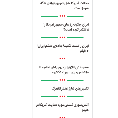
دخالت آمریکا عامل تعویق توافق تنگه
هرمز است
•••
ایران چگونه رؤسای جمهور آمریکا را
غافلگیر کرده است؟
•••
ایران را تست نکنید! جاده‌ی خشم ایران!
+ فیلم
•••
سقوط در باتلاق | از «برچینش نظام» تا
«التماس برای عبور نفتکش»
•••
تغییر زمان شارژ اعتبار کالابرگ
•••
آتش‌سوزی کشتی مورد حمایت آمریکا در
هرمز