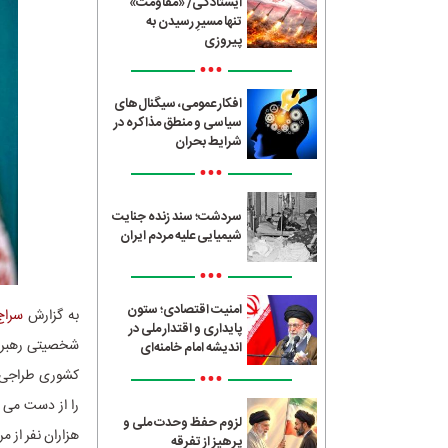
ایستادگی/ «مقاومت»
تنها مسیرِ رسیدن به
پیروزی
•••
افکار عمومی، سیگنال‌های
سیاسی و منطق مذاکره در
شرایط بحران
•••
سردشت؛ سند زنده جنایت
شیمیایی علیه مردم ایران
•••
امنیت اقتصادی؛ ستون
به گزارش
سراج4
پایداری و اقتدار ملی در
شخصیتی رهبر مع
اندیشه امام خامنه‌ای
•••
کشوری طراجی و
را از دست می د
لزوم حفظ وحدت ملی و
هزاران نفر از 
پرهیز از تفرقه