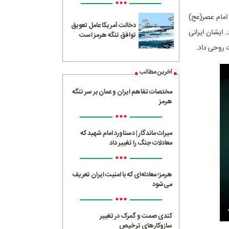
•••
امام عصر(عج)
دخالت آمریکا عامل تعویق
 ایشان ایرانی
توافق تنگه هرمز است
ت روحی داد.
آخرین مطالب
مختصات تفاهم ایران و عمان بر سر تنگه
هرمز
•••
میراث ماندگار | دستاورد امام شهید که
معادلات جنگ را تغییر داد
•••
هرمز؛ معادله‌ای که با امنیت ایران تعریف
می‌شود
•••
کندی صمت و گمرک در تغییر
سازوکارهای ترخیص