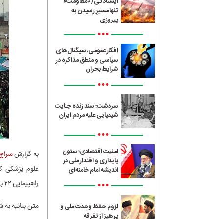
ایستادگی/ «مقاومت»
تنها مسیرِ رسیدن به
پیروزی
•••
افکار عمومی، سیگنال‌های
سیاسی و منطق مذاکره در
شرایط بحران
•••
سردشت؛ سند زنده جنایت
شیمیایی علیه مردم ایران
•••
امنیت اقتصادی؛ ستون
به گزارش
سراج24
پایداری و اقتدار ملی در
علوم پزشکی کش
اندیشه امام خامنه‌ای
•••
راهپیمایی ۲۲ بهمن ۱۴۰۴، همبستگی و حمایت خود را از ارزش‌های انقلاب نشان دهند.
متن بیانیه به 
لزوم حفظ وحدت ملی و
پرهیز از تفرقه