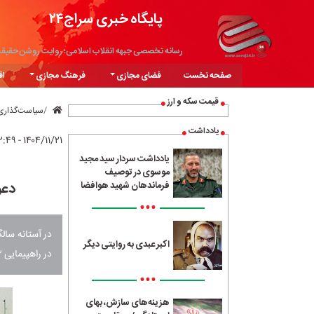
پایگاه خبری سراج۲۴
رسانه تخصصی جبهه انقلاب اسلامی؛ روایت روشن حقیق
صفحه نخست
فضای مجازی
فرهنگ مجازی
اق
قیمت سکه و ارز
سیاست‌گذاری
یادداشت
۱۴۰۴/۱۱/۲۱ - ۱۲:۴۹
یادداشت سردار سید مجید
موسوی در توصیف
دعو
فرماندهان شهید هوافضا
•••
اکبر عبدی به روایتی دیگر
در راهپیمایی ۲۲ بهمن ۱۴۰۴ با حضور پرشور شرکت کنند.
•••
هزینه‌های سازش، بهای