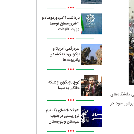
•••
بازداشت ۲۱ مزدور موساد و
۴ شرور مسلح توسط
وزارت اطلاعات
•••
سردرگمی آمریکا و
اوکراین با ته کشیدن
پاتریوت ها
•••
کوچ بازیگران از شبکه
خانگی به سیما
عضای هیئت علمی دانشگاه‌های
•••
پرشور خود در
هلاکت اعضای یک تیم
تروریستی در جنوب
سیستان و بلوچستان
•••