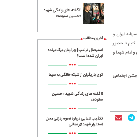
ناگفته های زندگی شهید
«حسین ستوده»
 سربلند ایران و
آخرین مطالب
کنیم با حضور
استیصال ترامپ | چرا زمان،برگ برنده
و امام شهدا و
ایران شده است؟
•••
کوچ بازیگران از شبکه خانگی به سیما
 جشن اجتماعی
•••
ناگفته های زندگی شهید «حسین
ستوده»
•••
تکذیب ادعایی درباره نحوه ردزنی محل
استقرار شهید لاریجانی
•••