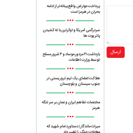
پرداخت عوارض واقع‌بینانه‌تر از ادامه
بحران در هرمز است
•••
سردرگمی آمریکا و اوکراین با ته کشیدن
پاتریوت ها
•••
ارسال
بازداشت ۲۱ مزدور موساد و ۴ شرور مسلح
توسط وزارت اطلاعات
•••
هلاکت اعضای یک تیم تروریستی در
جنوب سیستان و بلوچستان
•••
مختصات تفاهم ایران و عمان بر سر تنگه
هرمز
•••
میراث ماندگار | دستاورد امام شهید که
معادلات جنگ را تغییر داد