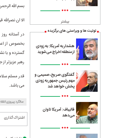
بسم الله الرحمن
•••
الا ان نصرالله 
بیشتر
توئیت ها و ویراستی های برگزیده
بخصوص از اعضا
هشدار به آمریکا: به زودی
از منطقه اخراج می‌شوید
گسترده و با نش
رهبر عزیزتر از
•••
گفتگوی صریح، صمیمی و
قدر مسلم سلام
مهم رئیس جمهور به زودی
می باشد.
پخش خواهد شد
•••
سالگرد پیروزی انقلا
قالیباف: آمریکا تاوان
می‌دهد
اشتراک گذاری
•••