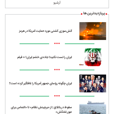
آرشیو
پربازدیدترین ها
آتش‌سوزی کشتی مورد حمایت آمریکا در هرمز
•••
ایران را تست نکنید! جاده‌ی خشم ایران! + فیلم
•••
ایران چگونه رؤسای جمهور آمریکا را غافلگیر کرده است؟
•••
سقوط در باتلاق | از «برچینش نظام» تا «التماس برای
عبور نفتکش»