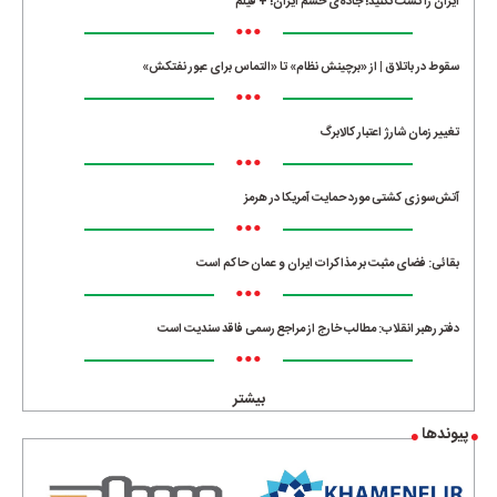
ایران را تست نکنید! جاده‌ی خشم ایران! + فیلم
•••
سقوط در باتلاق | از «برچینش نظام» تا «التماس برای عبور نفتکش»
•••
تغییر زمان شارژ اعتبار کالابرگ
•••
آتش‌سوزی کشتی مورد حمایت آمریکا در هرمز
•••
بقائی: فضای مثبت بر مذاکرات ایران و عمان حاکم است
•••
دفتر رهبر انقلاب: مطالب خارج از مراجع رسمی فاقد سندیت است
•••
بیشتر
پیوندها