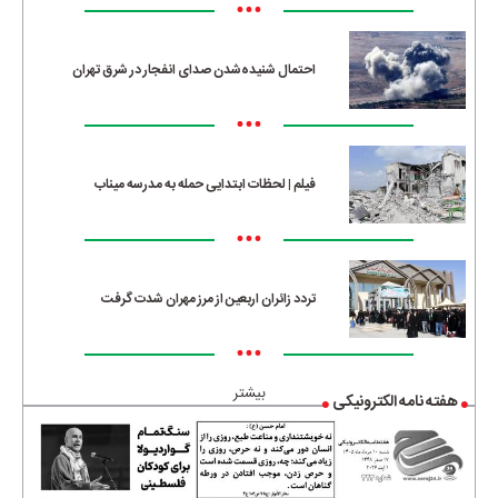
•••
احتمال شنیده‌شدن صدای انفجار در شرق تهران
•••
فیلم | لحظات ابتدایی حمله به مدرسه میناب
•••
تردد زائران اربعین از مرز مهران شدت گرفت
•••
بیشتر
هفته نامه الکترونیکی