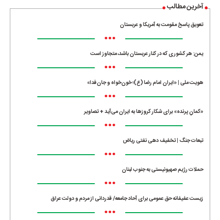
آخرین مطالب
تعویق پاسخ مقومت به آمریکا و عربستان
•••
یمن: هر کشوری که در کنار عربستان باشد، متجاوز است
•••
هویت ملی | «ایران امام رضا (ع)؛ خون‌خواه و جان‌فدا»
•••
«کمانِ پرنده» برای شکار کروزها به ایران می‌آید + تصاویر
•••
تبعات جنگ | تخفیف دهی نفتی ریاض
•••
حملات رژیم صهیونیستی به جنوب لبنان
•••
زیست عفیفانه حق عمومی برای آحاد جامعه/ قدردانی از مردم و دولت عراق
•••