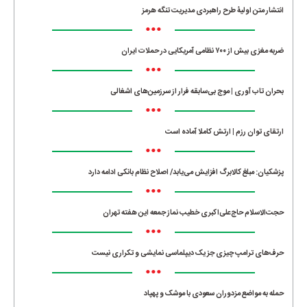
انتشار متن اولیۀ طرح راهبردی مدیریت تنگه هرمز
•••
ضربه مغزی بیش از ۷۰۰ نظامی آمریکایی در حملات ایران
•••
بحران تاب آوری | موج بی‌سابقه فرار از سرزمین‌های اشغالی
•••
ارتقای توان رزم | ارتش کاملا آماده است
•••
پزشکیان: مبلغ کالابرگ افزایش می‌یابد/ اصلاح نظام بانکی ادامه دارد
•••
حجت‌الاسلام حاج‌علی‌اکبری خطیب نماز جمعه این هفته تهران
•••
حرف‌های ترامپ چیزی جز یک دیپلماسی نمایشی و تکراری نیست
•••
حمله به مواضع مزدوران سعودی با موشک و پهپاد