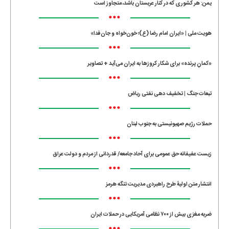
یمن: هر کشوری که در کنار عربستان باشد، متجاوز است
•••
هویت ملی | «ایران امام رضا (ع)؛ خون‌خواه و جان‌فدا»
•••
«کمانِ پرنده» برای شکار کروزها به ایران می‌آید + تصاویر
•••
تبعات جنگ | تخفیف دهی نفتی ریاض
•••
حملات رژیم صهیونیستی به جنوب لبنان
•••
زیست عفیفانه حق عمومی برای آحاد جامعه/ قدردانی از مردم و دولت عراق
•••
انتشار متن اولیۀ طرح راهبردی مدیریت تنگه هرمز
•••
ضربه مغزی بیش از ۷۰۰ نظامی آمریکایی در حملات ایران