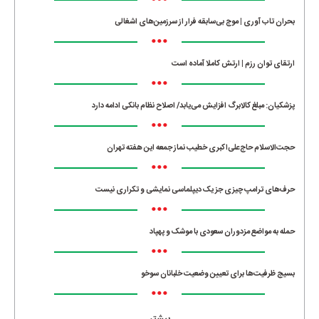
•••
بحران تاب آوری | موج بی‌سابقه فرار از سرزمین‌های اشغالی
•••
ارتقای توان رزم | ارتش کاملا آماده است
•••
پزشکیان: مبلغ کالابرگ افزایش می‌یابد/ اصلاح نظام بانکی ادامه دارد
•••
حجت‌الاسلام حاج‌علی‌اکبری خطیب نماز جمعه این هفته تهران
•••
حرف‌های ترامپ چیزی جز یک دیپلماسی نمایشی و تکراری نیست
•••
حمله به مواضع مزدوران سعودی با موشک و پهپاد
•••
بسیج ظرفیت‌ها برای تعیین وضعیت خلبانان سوخو
•••