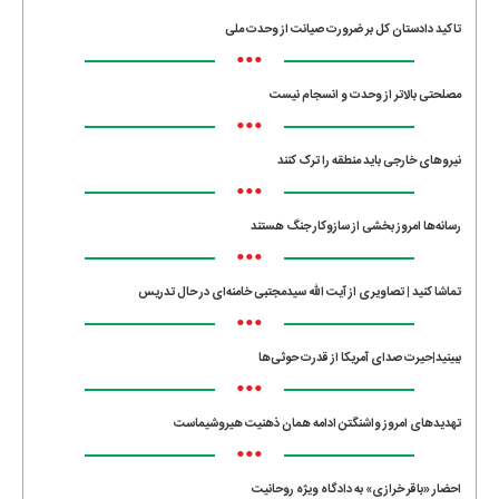
تاکید دادستان کل بر ضرورت صیانت از وحدت ملی
•••
مصلحتی بالاتر از وحدت و انسجام نیست
•••
نیروهای خارجی باید منطقه را ترک کنند
•••
رسانه‌ها امروز بخشی از سازوکار جنگ هستند
•••
تماشا کنید | تصاویری از آیت الله سیدمجتبی خامنه‌ای در حال تدریس
•••
ببینید|حیرت صدای آمریکا از قدرت حوثی‌ها
•••
تهدیدهای امروز واشنگتن ادامه همان ذهنیت هیروشیماست
•••
احضار «باقر خرازی» به دادگاه ویژه روحانیت