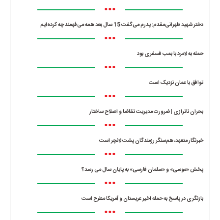
•••
دختر شهید طهرانی‌مقدم: پدرم می‌گفت 15 سال بعد همه می‌فهمند چه کرده‌ایم
•••
حمله به لامرد با بمب فسفری بود
•••
توافق با عمان نزدیک است
•••
بحران ناترازی | ضرورت مدیریت تقاضا و اصلاح ساختار
•••
خبرنگار متعهد، هم‌سنگر رزمندگان پشت لانچر است
•••
پخش «موسی» و «سلمان فارسی» به پایان سال می رسد؟
•••
بازنگری در پاسخ به حمله اخیر عربستان و آمریکا مطرح است
•••