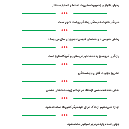
بحران ناترازی | ضرورت مدیریت تقاضا و اصلاح ساختار
•••
خبرنگار متعهد، هم‌سنگر رزمندگان پشت لانچر است
•••
پخش «موسی» و «سلمان فارسی» به پایان سال می رسد؟
•••
بازنگری در پاسخ به حمله اخیر عربستان و آمریکا مطرح است
•••
تشریح جزئیات قانون بازنشستگی
•••
نقش «کلاهک نفس اژدها» در انهدام زیرساخت‌های دشمن
•••
اجازه نمی‌دهیم از خاک عراق علیه دیگر کشورها استفاده شود
•••
جهان اسلام باید در برابر اسرائیل متحد شود