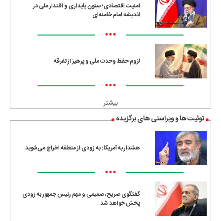
امنیت اقتصادی؛ ستون پایداری و اقتدار ملی در
اندیشه امام خامنه‌ای
•••
لزوم حفظ وحدت ملی و پرهیز از تفرقه
•••
بیشتر
توئیت ها و ویراستی های برگزیده
هشدار به آمریکا: به زودی از منطقه اخراج می‌شوید
•••
گفتگوی صریح، صمیمی و مهم رئیس جمهور به زودی
پخش خواهد شد