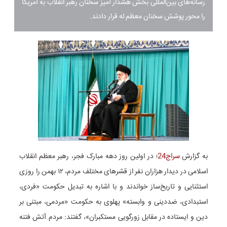
رسانه‌های بین‌المللی بخش هشدار آمیز سخنان رهبر انقلاب به آمریکا
را محور پوشش سخنان معظم له قرار دادند.
به گزارش
سراج24
؛ در اولین روز دهه مبارک فجر، رهبر معظم انقلاب
اسلامی در دیدار هزاران نفر از قشرهای مختلف مردم، ۱۲ بهمن را روزی
استثنایی و تاریخ‌ساز خواندند و با اشاره به تبدیل حکومت «فردی،
استبدادی، ضددینی و وابسته» پهلوی به حکومت «مردمی، مبتنی بر
دین و ایستاده در مقابل زورگویی مستکبران»، گفتند: مردم آتش فتنه