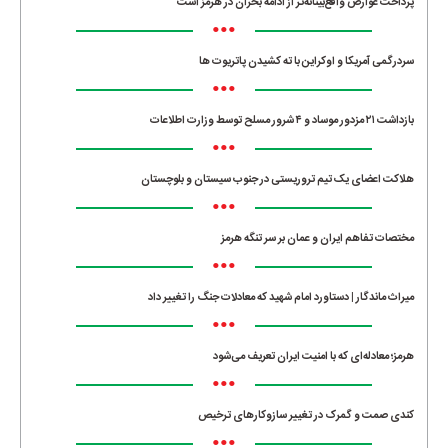
پرداخت عوارض واقع‌بینانه‌تر از ادامه بحران در هرمز است
•••
سردرگمی آمریکا و اوکراین با ته کشیدن پاتریوت ها
•••
بازداشت ۲۱ مزدور موساد و ۴ شرور مسلح توسط وزارت اطلاعات
•••
هلاکت اعضای یک تیم تروریستی در جنوب سیستان و بلوچستان
•••
مختصات تفاهم ایران و عمان بر سر تنگه هرمز
•••
میراث ماندگار | دستاورد امام شهید که معادلات جنگ را تغییر داد
•••
هرمز؛ معادله‌ای که با امنیت ایران تعریف می‌شود
•••
کندی صمت و گمرک در تغییر سازوکارهای ترخیص
•••