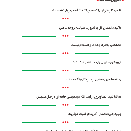
آخرین مطالب
تا آمریکا رفتارش را تصحیح نکند، تنگه هرمز باز نخواهد شد
•••
تاکید دادستان کل بر ضرورت صیانت از وحدت ملی
•••
مصلحتی بالاتر از وحدت و انسجام نیست
•••
نیروهای خارجی باید منطقه را ترک کنند
•••
رسانه‌ها امروز بخشی از سازوکار جنگ هستند
•••
تماشا کنید | تصاویری از آیت الله سیدمجتبی خامنه‌ای در حال تدریس
•••
ببینید|حیرت صدای آمریکا از قدرت حوثی‌ها
•••