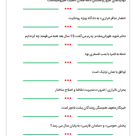
تهدیدهای امروز واشنگتن ادامه همان ذهنیت هیروشیماست
•••
احضار «باقر خرازی» به دادگاه ویژه روحانیت
•••
دختر شهید طهرانی‌مقدم: پدرم می‌گفت 15 سال بعد همه می‌فهمند چه کرده‌ایم
•••
حمله به لامرد با بمب فسفری بود
•••
توافق با عمان نزدیک است
•••
بحران ناترازی | ضرورت مدیریت تقاضا و اصلاح ساختار
•••
خبرنگار متعهد، هم‌سنگر رزمندگان پشت لانچر است
•••
پخش «موسی» و «سلمان فارسی» به پایان سال می رسد؟
•••