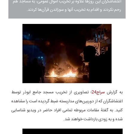
اغتشاشگران این روز‌ها علاوه بر تخریب اموال عمومی، به مساجد هم
رحم نکردند و اقدام به تخریب آنها و سوزاندن قرآن‌ها کردند.
به گزارش
سراج24
؛ تصاویری از تخریب مسجد جامع ابوذر توسط
اغتشاشگران که از دوربین‌های مداربسته ضبط گردیده است را مشاهده
کنید. به گفتهٔ مقامات مربوطه تمامی افراد حاضر در ویدیو شناسایی
شده و به زودی بازداشت خواهند شد.