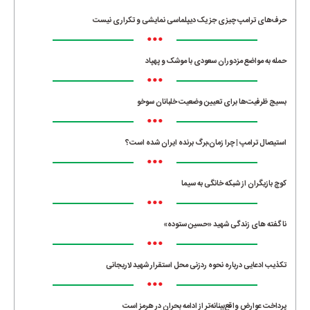
•••
حرف‌های ترامپ چیزی جز یک دیپلماسی نمایشی و تکراری نیست
•••
حمله به مواضع مزدوران سعودی با موشک و پهپاد
•••
بسیج ظرفیت‌ها برای تعیین وضعیت خلبانان سوخو
•••
استیصال ترامپ | چرا زمان،برگ برنده ایران شده است؟
•••
کوچ بازیگران از شبکه خانگی به سیما
•••
ناگفته های زندگی شهید «حسین ستوده»
•••
تکذیب ادعایی درباره نحوه ردزنی محل استقرار شهید لاریجانی
•••
پرداخت عوارض واقع‌بینانه‌تر از ادامه بحران در هرمز است