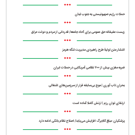
•••
حملات رژیم صهیونیستی به جنوب لبنان
•••
زیست عفیفانه حق عمومی برای آحاد جامعه/ قدردانی از مردم و دولت عراق
•••
انتشار متن اولیۀ طرح راهبردی مدیریت تنگه هرمز
•••
ضربه مغزی بیش از ۷۰۰ نظامی آمریکایی در حملات ایران
•••
بحران تاب آوری | موج بی‌سابقه فرار از سرزمین‌های اشغالی
•••
ارتقای توان رزم | ارتش کاملا آماده است
•••
پزشکیان: مبلغ کالابرگ افزایش می‌یابد/ اصلاح نظام بانکی ادامه دارد
•••