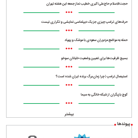
حجت‌الاسلام حاج‌علی‌اکبری خطیب نماز جمعه این هفته تهران
•••
حرف‌های ترامپ چیزی جز یک دیپلماسی نمایشی و تکراری نیست
•••
حمله به مواضع مزدوران سعودی با موشک و پهپاد
•••
بسیج ظرفیت‌ها برای تعیین وضعیت خلبانان سوخو
•••
استیصال ترامپ | چرا زمان،برگ برنده ایران شده است؟
•••
کوچ بازیگران از شبکه خانگی به سیما
•••
بیشتر
پیوندها