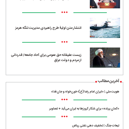
•••
انتشار متن اولیۀ طرح راهبردی مدیریت تنگه هرمز
•••
زیست عفیفانه حق عمومی برای آحاد جامعه/ قدردانی
از مردم و دولت عراق
آخرین مطالب
هویت ملی | «ایران امام رضا (ع)؛ خون‌خواه و جان‌فدا»
•••
«کمانِ پرنده» برای شکار کروزها به ایران می‌آید + تصاویر
•••
تبعات جنگ | تخفیف دهی نفتی ریاض