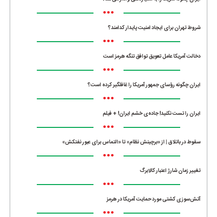
•••
شروط تهران برای ایجاد امنیت پایدار کدامند؟
•••
دخالت آمریکا عامل تعویق توافق تنگه هرمز است
•••
ایران چگونه رؤسای جمهور آمریکا را غافلگیر کرده است؟
•••
ایران را تست نکنید! جاده‌ی خشم ایران! + فیلم
•••
سقوط در باتلاق | از «برچینش نظام» تا «التماس برای عبور نفتکش»
•••
تغییر زمان شارژ اعتبار کالابرگ
•••
آتش‌سوزی کشتی مورد حمایت آمریکا در هرمز
•••