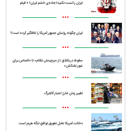
ایران را تست نکنید! جاده‌ی خشم ایران! + فیلم
•••
ایران چگونه رؤسای جمهور آمریکا را غافلگیر کرده است؟
•••
سقوط در باتلاق | از «برچینش نظام» تا «التماس برای
عبور نفتکش»
•••
تغییر زمان شارژ اعتبار کالابرگ
•••
دخالت آمریکا عامل تعویق توافق تنگه هرمز است