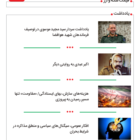
قیمت سکه و ارز
یادداشت
یادداشت سردار سید مجید موسوی در توصیف
فرماندهان شهید هوافضا
•••
اکبر عبدی به روایتی دیگر
•••
هزینه‌های سازش، بهای ایستادگی/ «مقاومت» تنها
مسیرِ رسیدن به پیروزی
•••
افکار عمومی، سیگنال‌های سیاسی و منطق مذاکره در
شرایط بحران