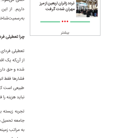
تردد زائران اربعین از مرز
داریم. از ای
مهران شدت گرفت
به‌رسمیت‌شناخ
•••
بیشتر
چرا تعطیلی فرد
تعطیلی فردای ش
از آن‌که یک اق
شده و حق دارید
فشارها فقط انب
طبیعی است که ه
نباید هزینه را
تجربه‌ زیسته ب
جامعه تحمیل می
به مراتب زمینه