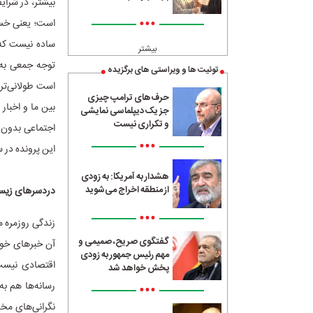
بیشتر، در شرای
•••
است؛ یعنی خست
ساده نیست که 
بیشتر
توجه جمعی به‌
توئیت ها و ویراستی های برگزیده
است طولانی‌تری
حرف‌های ترامپ چیزی
بین ما و اخبار
جز یک دیپلماسی نمایشی
و تکراری نیست
اجتماعی بدون ک
•••
این پرونده در 
هشدار به آمریکا: به زودی
از منطقه اخراج می‌شوید
دردسرهای زیستن
•••
زندگی روزمره 
گفتگوی صریح، صمیمی و
آن خبرهای خوب
مهم رئیس جمهور به زودی
اقتصادی نیست،
پخش خواهد شد
رسانه‌ها هم ب
•••
نگرانی‌های مخا