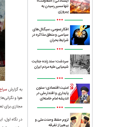
ایستادگی/ «مقاومت»
تنها مسیرِ رسیدن به
پیروزی
•••
افکار عمومی، سیگنال‌های
سیاسی و منطق مذاکره در
شرایط بحران
•••
سردشت؛ سند زنده جنایت
شیمیایی علیه مردم ایران
•••
امنیت اقتصادی؛ ستون
به گزارش
سراج24
پایداری و اقتدار ملی در
هوا و نگرانی‌ه
اندیشه امام خامنه‌ای
•••
مجازی برای تعط
در نگاه اول، ا
لزوم حفظ وحدت ملی و
پرهیز از تفرقه