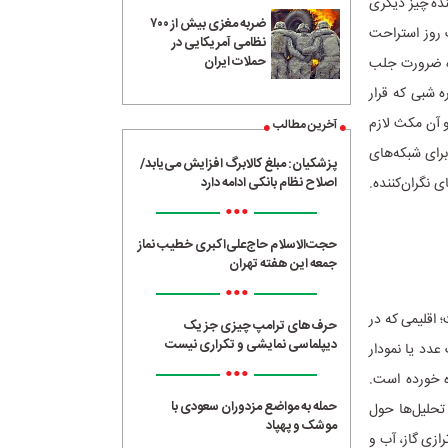
نده چیز دیگری
ضربه مغزی بیش از ۷۰۰
 روز استراحت
نظامی آمریکایی در
حملات ایران
ره ضرورت جلب
 شبی که قرار
و آن مکث لازم
آخرین مطالب
برای شبکه‌های
پزشکیان: مبلغ کالابرگ افزایش می‌یابد/
 نگران‌کننده.
اصلاح نظام بانکی ادامه دارد
•••
حجت‌الاسلام حاج‌علی‌اکبری خطیب نماز
جمعه این هفته تهران
•••
اقلیمی که در
حرف‌های ترامپ چیزی جز یک
دیپلماسی نمایشی و تکراری نیست
دد یا نمودار
•••
ه خورده است.
حمله به مواضع مزدوران سعودی با
تحلیل‌ها حول
موشک و پهپاد
ازی گاز، آب و