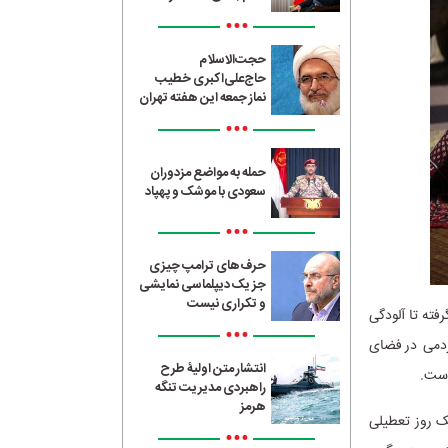
•••
حجت‌الاسلام
حاج‌علی‌اکبری خطیب
نماز جمعه این هفته تهران
•••
حمله به مواضع مزدوران
سعودی با موشک و پهپاد
•••
حرف‌های ترامپ چیزی
جز یک دیپلماسی نمایشی
و تکراری نیست
رفته تا آلودگی
•••
مردمی در فضای
انتشار متن اولیۀ طرح
است.
راهبردی مدیریت تنگه
هرمز
یک روز تعطیلی
•••