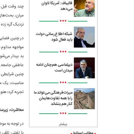
قالیباف: آمریکا تاوان
چند وقت قبل ب
می‌دهد
میان، بحث‌های 
•••
نزدیک گره زده
شبکه اطلاع‌رسانی دولت
در چنین فضایی،
باید فعال شود
مواجهه مداوم ب
•••
بد بیدار می‌شو
عاطفی جامعه. ا
دیپلماسی هم‌چنان ادامه
میدان است
چنین شرایطی ا
•••
مناسبت، یک مک
تجربه کرد؛ هنوز
میراث‌فرهنگی می‌تواند ما
را با همه تفاوت‌هایمان
کنار هم بنشاند
معاشرت، زیرس
•••
در توجه به مو
بیشتر
یا تفننی تلقی
مطالب استانها