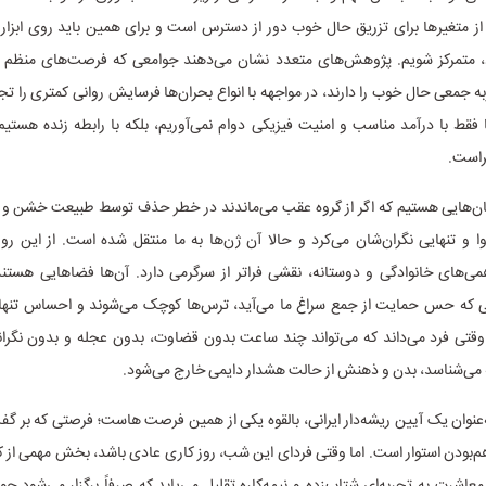
 از متغیرها برای تزریق حال خوب دور از دسترس است و برای همین باید روی ابزار
د، متمرکز شویم. پژوهش‌های متعدد نشان می‌دهند جوامعی که فرصت‌های منظم 
ه جمعی حال خوب را دارند، در مواجهه با انواع بحران‌ها فرسایش روانی کمتری را تجرب
ا فقط با درآمد مناسب و امنیت فیزیکی دوام نمی‌آوریم، بلکه با رابطه زنده هستی
راست.
سان‌هایی هستیم که اگر از گروه عقب می‌ماندند در خطر حذف توسط طبیعت خشن و جا
ا و تنهایی نگران‌شان می‌کرد و حالا آن ژن‌ها به ما منتقل شده است. از این ر
می‌های خانوادگی و دوستانه، نقشی فراتر از سرگرمی دارد. آن‌ها فضاهایی هستند
 که حس حمایت از جمع سراغ ما می‌آید، ترس‌ها کوچک می‌شوند و احساس تنها ن
قتی فرد می‌داند که می‌تواند چند ساعت بدون قضاوت، بدون عجله و بدون نگرانی 
 می‌شناسد، بدن و ذهنش از حالت هشدار دایمی خارج می‌شود.
عنوان یک آیین ریشه‌دار ایرانی، بالقوه یکی از همین فرصت هاست؛ فرصتی که بر گف
م‌بودن استوار است. اما وقتی فردای این شب، روز کاری عادی باشد، بخش مهمی از کا
عاشرت به تجربه‌ای شتاب‌زده و نیمه‌کاره تقلیل می‌یابد که صرفاً برگزار می‌شود چ