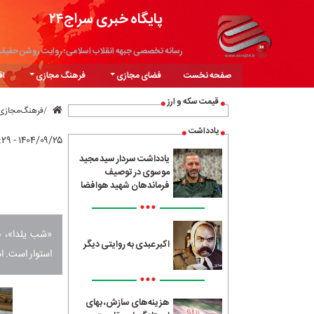
پایگاه خبری سراج۲۴
رسانه تخصصی جبهه انقلاب اسلامی؛ روایت روشن حقیق
صفحه نخست
فضای مجازی
فرهنگ مجازی
اق
قیمت سکه و ارز
فرهنگ‌مجازی
یادداشت
۱۴۰۴/۰۹/۲۵ - ۰۸:۲۹
یادداشت سردار سید مجید
موسوی در توصیف
فرماندهان شهید هوافضا
•••
«شب یلدا»، به
اکبر عبدی به روایتی دیگر
استوار است. ا
•••
هزینه‌های سازش، بهای