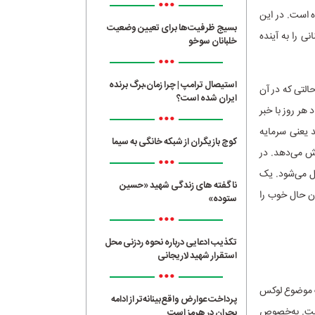
•••
 است. در این
بسیج ظرفیت‌ها برای تعیین وضعیت
 را به آینده‌
خلبانان سوخو
•••
استیصال ترامپ | چرا زمان،برگ برنده
التی که در آن
ایران شده است؟
هر روز با خبر
•••
د یعنی سرمایه
کوچ بازیگران از شبکه خانگی به سیما
هش می‌دهد. در
•••
ل می‌شود. یک
ناگفته های زندگی شهید «حسین
ن حال خوب را
ستوده»
•••
تکذیب ادعایی درباره نحوه ردزنی محل
استقرار شهید لاریجانی
•••
ک موضوع لوکس
پرداخت عوارض واقع‌بینانه‌تر از ادامه
است. به‌خصوص
بحران در هرمز است