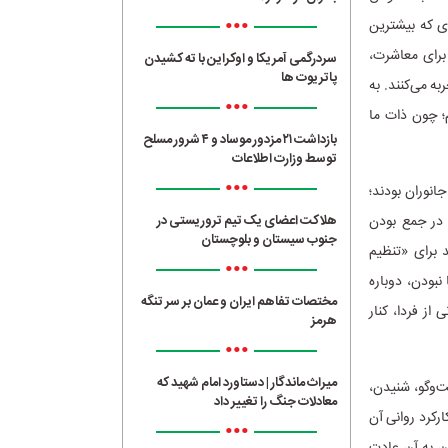
•••
ی که بیشترین
برای معاشرت،
سردرگمی آمریکا و اوکراین با ته کشیدن
پاتریوت ها
ه می‌کنند. به
•••
م؛ چون ذات ما
بازداشت ۲۱ مزدور موساد و ۴ شرور مسلح
توسط وزارت اطلاعات
•••
نوران بودند؛
و در جمع بودن
هلاکت اعضای یک تیم تروریستی در
جنوب سیستان و بلوچستان
 برای «تنظیم
•••
بودن، دوباره
مختصات تفاهم ایران و عمان بر سر تنگه
از فردا، کنار
هرمز
•••
میراث ماندگار | دستاورد امام شهید که
ت‌وگو، شنیدن،
معادلات جنگ را تغییر داد
رکرد روانی آن
•••
ون به آن عادت