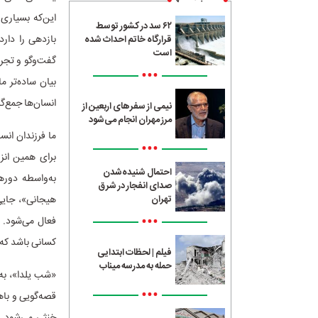
این‌که بسیاری
۶۲ سد در کشور توسط
بازدهی را دار
قرارگاه خاتم احداث شده
است
گفت‌وگو و تجرب
•••
بیان ساده‌تر م
انسان‌ها جمع‌گ
نیمی از سفرهای اربعین از
مرز مهران انجام می‌شود
ما فرزندان ان
•••
برای همین انزو
احتمال شنیده‌شدن
به‌واسطه دوره
صدای انفجار در شرق
هیجانی»، جایی
تهران
•••
فعال می‌شود. و
کسانی باشد که
فیلم | لحظات ابتدایی
حمله به مدرسه میناب
«شب یلدا»، به‌
•••
قصه‌گویی و باه
خنثی می‌شود. م