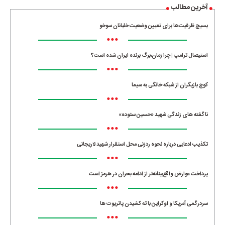
آخرین مطالب
بسیج ظرفیت‌ها برای تعیین وضعیت خلبانان سوخو
•••
استیصال ترامپ | چرا زمان،برگ برنده ایران شده است؟
•••
کوچ بازیگران از شبکه خانگی به سیما
•••
ناگفته های زندگی شهید «حسین ستوده»
•••
تکذیب ادعایی درباره نحوه ردزنی محل استقرار شهید لاریجانی
•••
پرداخت عوارض واقع‌بینانه‌تر از ادامه بحران در هرمز است
•••
سردرگمی آمریکا و اوکراین با ته کشیدن پاتریوت ها
•••