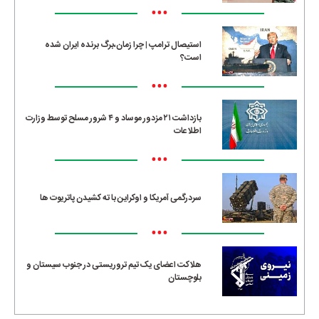
•••
استیصال ترامپ | چرا زمان،برگ برنده ایران شده
است؟
•••
بازداشت ۲۱ مزدور موساد و ۴ شرور مسلح توسط وزارت
اطلاعات
•••
سردرگمی آمریکا و اوکراین با ته کشیدن پاتریوت ها
•••
هلاکت اعضای یک تیم تروریستی در جنوب سیستان و
بلوچستان