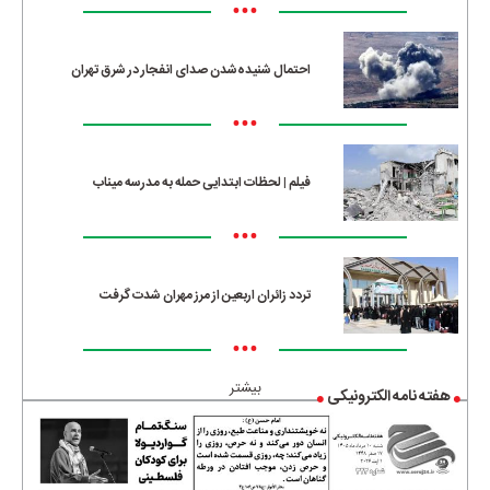
•••
احتمال شنیده‌شدن صدای انفجار در شرق تهران
•••
فیلم | لحظات ابتدایی حمله به مدرسه میناب
•••
تردد زائران اربعین از مرز مهران شدت گرفت
•••
بیشتر
هفته نامه الکترونیکی