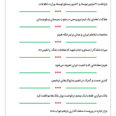
بازداشت ۲۱ مزدور موساد و ۴ شرور مسلح توسط وزارت اطلاعات
•••
هلاکت اعضای یک تیم تروریستی در جنوب سیستان و بلوچستان
•••
مختصات تفاهم ایران و عمان بر سر تنگه هرمز
•••
میراث ماندگار | دستاورد امام شهید که معادلات جنگ را تغییر داد
•••
هرمز؛ معادله‌ای که با امنیت ایران تعریف می‌شود
•••
کندی صمت و گمرک در تغییر سازوکارهای ترخیص
•••
بانک مرکزی فقط با یک‌ پنجم درخواست پول بانک‌ها موافقت کرد
•••
بازار اجاره در بن‌بست؛ سقف‌گذاری بازهم جواب نداد