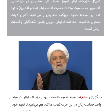
دبیرکل حزب‌الله لبنان امروز- شنبه- طی سخنرانی در گردهمایی
فاطمیون به مناسبت ولادت حضرت فاطمه زهرا (سلام‌الله‌علیها) تأکید
کرد این مرحله جدید، رویکرد متفاوتی را می‌طلبد. اکنون دولت
مسئول حاکمیت، حفاظت از لبنان، بیرون راندن اشغالگران و استقرار
ارتش است.
به گزارش
سراج24
؛ شیخ «نعیم قاسم» دبیرکل حزب‌الله لبنان در مراسم
واحد فعالیت زنان در این حزب گفت: ما گرد هم می‌آییم تا تعهد خود را