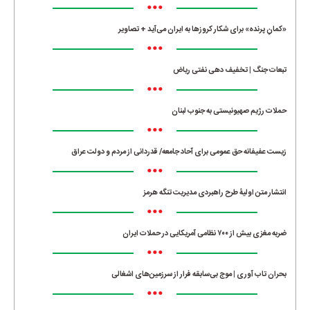
•••
«کمانِ پرنده» برای شکار کروزها به ایران می‌آید + تصاویر
•••
تبعات جنگ | تخفیف دهی نفتی ریاض
•••
حملات رژیم صهیونیستی به جنوب لبنان
•••
زیست عفیفانه حق عمومی برای آحاد جامعه/ قدردانی از مردم و دولت عراق
•••
انتشار متن اولیۀ طرح راهبردی مدیریت تنگه هرمز
•••
ضربه مغزی بیش از ۷۰۰ نظامی آمریکایی در حملات ایران
•••
بحران تاب آوری | موج بی‌سابقه فرار از سرزمین‌های اشغالی
•••