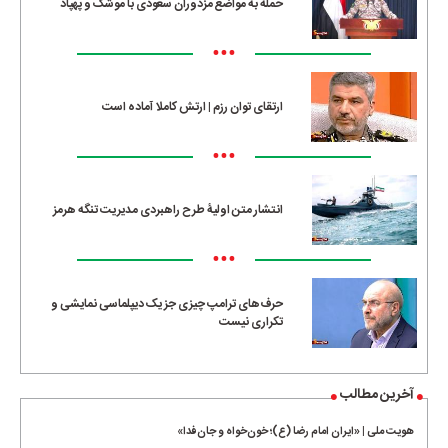
حمله به مواضع مزدوران سعودی با موشک و پهپاد
•••
ارتقای توان رزم | ارتش کاملا آماده است
•••
انتشار متن اولیۀ طرح راهبردی مدیریت تنگه هرمز
•••
حرف‌های ترامپ چیزی جز یک دیپلماسی نمایشی و
تکراری نیست
آخرین مطالب
هویت ملی | «ایران امام رضا (ع)؛ خون‌خواه و جان‌فدا»