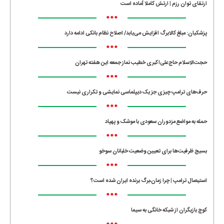
ارتقای توان رزم | ارتش کاملا آماده است
•••
پزشکیان: مبلغ کالابرگ افزایش می‌یابد/ اصلاح نظام بانکی ادامه دارد
•••
حجت‌الاسلام حاج‌علی‌اکبری خطیب نماز جمعه این هفته تهران
•••
حرف‌های ترامپ چیزی جز یک دیپلماسی نمایشی و تکراری نیست
•••
حمله به مواضع مزدوران سعودی با موشک و پهپاد
•••
بسیج ظرفیت‌ها برای تعیین وضعیت خلبانان سوخو
•••
استیصال ترامپ | چرا زمان،برگ برنده ایران شده است؟
•••
کوچ بازیگران از شبکه خانگی به سیما