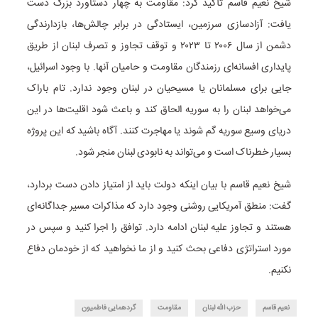
شیخ نعیم قاسم تأکید کرد: مقاومت به چهار دستاورد بزرگ دست
یافت: آزادسازی سرزمین، ایستادگی در برابر چالش‌ها، بازدارندگی
دشمن از سال ۲۰۰۶ تا ۲۰۲۳ و توقف تجاوز و تصرف لبنان از طریق
پایداری افسانه‌ای رزمندگان مقاومت و حامیان آنها. با وجود اسرائیل،
جایی برای مسلمانان یا مسیحیان در لبنان وجود ندارد. تام باراک
می‌خواهد لبنان را به سوریه الحاق کند و باعث شود اقلیت‌ها در این
دریای وسیع سوریه گم شوند یا مهاجرت کنند. آگاه باشید که این پروژه
بسیار خطرناک است و می‌تواند به نابودی لبنان منجر شود.
شیخ نعیم قاسم با بیان اینکه دولت باید از امتیاز دادن دست بردارد،‌
گفت: منطق آمریکایی روشنی وجود دارد که مذاکرات مسیر جداگانه‌ای
هستند و تجاوز علیه لبنان ادامه دارد. توافق را اجرا کنید و سپس در
مورد استراتژی دفاعی بحث کنید و از ما نخواهید که از خودمان دفاع
نکنیم.
نعیم قاسم
حزب الله لبنان
مقاومت
گردهمایی فاطمیون