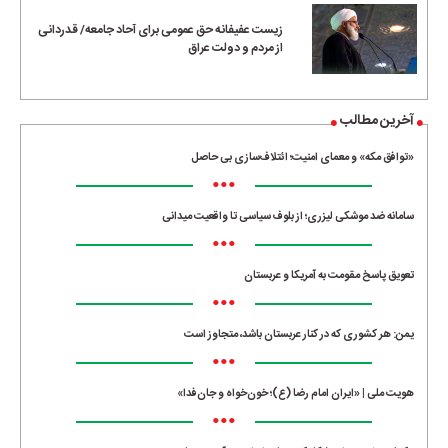
زیست عفیفانه حق عمومی برای آحاد جامعه/ قدردانی
از مردم و دولت عراق
آخرین مطالب
«توافق مکه» و معمای امنیت؛ ائتلاف‌سازی بی حاصل
•••
سامانه ضد موشکی لیزری؛ از بلوف سیاسی تا واقعیت میدانی
•••
تعویق پاسخ مقومت به آمریکا و عربستان
•••
یمن: هر کشوری که در کنار عربستان باشد، متجاوز است
•••
هویت ملی | «ایران امام رضا (ع)؛ خون‌خواه و جان‌فدا»
•••