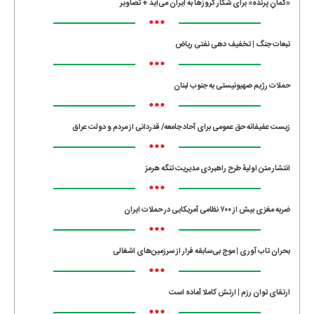
«کمانِ پرنده» برای شکار کروزها به ایران می‌آید + تصاویر
•••
تبعات جنگ | تخفیف دهی نفتی ریاض
•••
حملات رژیم صهیونیستی به جنوب لبنان
•••
زیست عفیفانه حق عمومی برای آحاد جامعه/ قدردانی از مردم و دولت عراق
•••
انتشار متن اولیۀ طرح راهبردی مدیریت تنگه هرمز
•••
ضربه مغزی بیش از ۷۰۰ نظامی آمریکایی در حملات ایران
•••
بحران تاب آوری | موج بی‌سابقه فرار از سرزمین‌های اشغالی
•••
ارتقای توان رزم | ارتش کاملا آماده است
•••