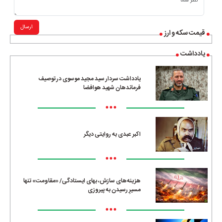
ارسال
قیمت سکه و ارز
یادداشت
یادداشت سردار سید مجید موسوی در توصیف
فرماندهان شهید هوافضا
•••
اکبر عبدی به روایتی دیگر
•••
هزینه‌های سازش، بهای ایستادگی/ «مقاومت» تنها
مسیرِ رسیدن به پیروزی
•••