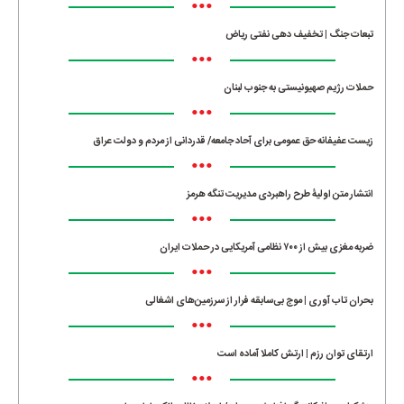
•••
تبعات جنگ | تخفیف دهی نفتی ریاض
•••
حملات رژیم صهیونیستی به جنوب لبنان
•••
زیست عفیفانه حق عمومی برای آحاد جامعه/ قدردانی از مردم و دولت عراق
•••
انتشار متن اولیۀ طرح راهبردی مدیریت تنگه هرمز
•••
ضربه مغزی بیش از ۷۰۰ نظامی آمریکایی در حملات ایران
•••
بحران تاب آوری | موج بی‌سابقه فرار از سرزمین‌های اشغالی
•••
ارتقای توان رزم | ارتش کاملا آماده است
•••