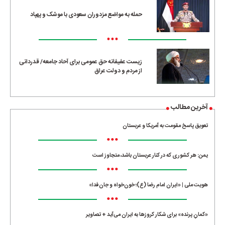
حمله به مواضع مزدوران سعودی با موشک و پهپاد
•••
زیست عفیفانه حق عمومی برای آحاد جامعه/ قدردانی
از مردم و دولت عراق
آخرین مطالب
تعویق پاسخ مقومت به آمریکا و عربستان
•••
یمن: هر کشوری که در کنار عربستان باشد، متجاوز است
•••
هویت ملی | «ایران امام رضا (ع)؛ خون‌خواه و جان‌فدا»
•••
«کمانِ پرنده» برای شکار کروزها به ایران می‌آید + تصاویر