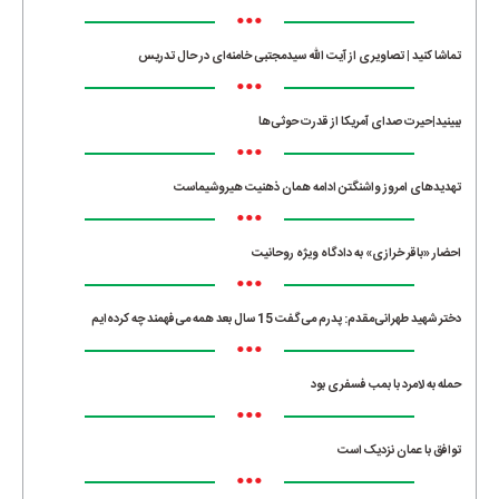
•••
تماشا کنید | تصاویری از آیت الله سیدمجتبی خامنه‌ای در حال تدریس
•••
ببینید|حیرت صدای آمریکا از قدرت حوثی‌ها
•••
تهدیدهای امروز واشنگتن ادامه همان ذهنیت هیروشیماست
•••
احضار «باقر خرازی» به دادگاه ویژه روحانیت
•••
دختر شهید طهرانی‌مقدم: پدرم می‌گفت 15 سال بعد همه می‌فهمند چه کرده‌ایم
•••
حمله به لامرد با بمب فسفری بود
•••
توافق با عمان نزدیک است
•••