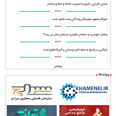
بحران ناترازی | ضرورت مدیریت تقاضا و اصلاح ساختار
•••
خبرنگار متعهد، هم‌سنگر رزمندگان پشت لانچر است
•••
پخش «موسی» و «سلمان فارسی» به پایان سال می رسد؟
•••
بازنگری در پاسخ به حمله اخیر عربستان و آمریکا مطرح است
•••
بیشتر
پیوندها