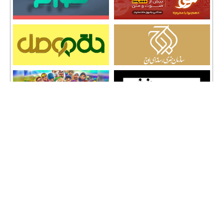
تمامی حقوق نشر مطالب و حق کپی رایت برای وب سایت سراج 24 محفوظ است و هرگونه