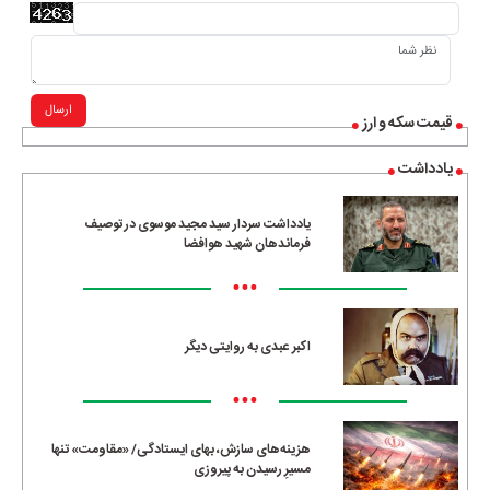
ارسال
قیمت سکه و ارز
یادداشت
یادداشت سردار سید مجید موسوی در توصیف
فرماندهان شهید هوافضا
•••
اکبر عبدی به روایتی دیگر
•••
هزینه‌های سازش، بهای ایستادگی/ «مقاومت» تنها
مسیرِ رسیدن به پیروزی