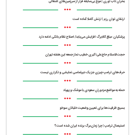
بحران تاب آوری | موج بی‌سابقه فرار از سرزمین‌های اشغالی
•••
ارتقای توان رزم | ارتش کاملا آماده است
•••
پزشکیان: مبلغ کالابرگ افزایش می‌یابد/ اصلاح نظام بانکی ادامه دارد
•••
حجت‌الاسلام حاج‌علی‌اکبری خطیب نماز جمعه این هفته تهران
•••
حرف‌های ترامپ چیزی جز یک دیپلماسی نمایشی و تکراری نیست
•••
حمله به مواضع مزدوران سعودی با موشک و پهپاد
•••
بسیج ظرفیت‌ها برای تعیین وضعیت خلبانان سوخو
•••
استیصال ترامپ | چرا زمان،برگ برنده ایران شده است؟
•••