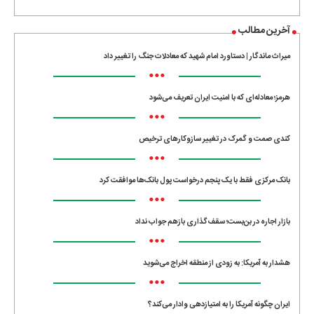
آخرین مطالب
میراث ماندگار | دستاورد امام شهید که معادلات جنگ را تغییر داد
•••
هرمز؛ معادله‌ای که با امنیت ایران تعریف می‌شود
•••
کندی صمت و گمرک در تغییر سازوکارهای ترخیص
•••
بانک مرکزی فقط با یک‌ پنجم درخواست پول بانک‌ها موافقت کرد
•••
بازار اجاره در بن‌بست؛ سقف‌گذاری بازهم جواب نداد
•••
هشدار به آمریکا: به زودی از منطقه اخراج می‌شوید
•••
ایران چگونه آمریکا را به امتیازدهی وادار می‌کند؟