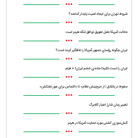
•••
شروط تهران برای ایجاد امنیت پایدار کدامند؟
•••
دخالت آمریکا عامل تعویق توافق تنگه هرمز است
•••
ایران چگونه رؤسای جمهور آمریکا را غافلگیر کرده است؟
•••
ایران را تست نکنید! جاده‌ی خشم ایران! + فیلم
•••
سقوط در باتلاق | از «برچینش نظام» تا «التماس برای عبور نفتکش»
•••
تغییر زمان شارژ اعتبار کالابرگ
•••
آتش‌سوزی کشتی مورد حمایت آمریکا در هرمز
•••