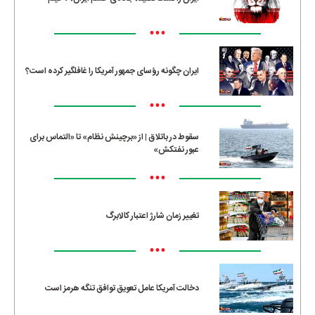
•••
ایران چگونه رؤسای جمهور آمریکا را غافلگیر کرده است؟
•••
سقوط در باتلاق | از «برچینش نظام» تا «التماس برای
عبور نفتکش»
•••
تغییر زمان شارژ اعتبار کالابرگ
•••
دخالت آمریکا عامل تعویق توافق تنگه هرمز است