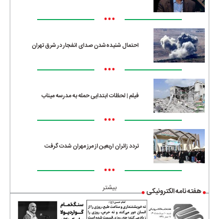
•••
احتمال شنیده‌شدن صدای انفجار در شرق تهران
•••
فیلم | لحظات ابتدایی حمله به مدرسه میناب
•••
تردد زائران اربعین از مرز مهران شدت گرفت
•••
بیشتر
هفته نامه الکترونیکی