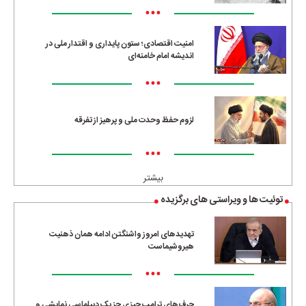
•••
امنیت اقتصادی؛ ستون پایداری و اقتدار ملی در
اندیشه امام خامنه‌ای
•••
لزوم حفظ وحدت ملی و پرهیز از تفرقه
•••
بیشتر
توئیت ها و ویراستی های برگزیده
تهدیدهای امروز واشنگتن ادامه همان ذهنیت
هیروشیماست
•••
حرف‌های ترامپ چیزی جز یک دیپلماسی نمایشی و