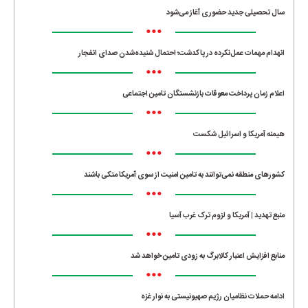
سال تحصیلی جدید حضوری آغاز می‌شود
•••
انهدام مهمات عمل‌نکرده در پاکدشت؛ احتمال شنیده‌شدن صدای انفجار
•••
اعلام زمان پرداخت معوقات بازنشستگان تامین اجتماعی
•••
هیمنه آمریکا و اسرائیل شکست
•••
کشورهای منطقه نمی‌توانند به تامین امنیت از سوی آمریکا متکی باشند
•••
منبع تهدید | آمریکا و لزوم ترک غرب آسیا
•••
منابع افزایش اعتبار کالابرگ به زودی تامین خواهد شد
•••
ادامه حملات نظامیان رژیم صهیونیستی به نوار غزه