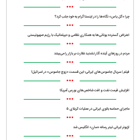
•••
چرا «گل یاس» نگاه‌ها را در اینستاگرام به خود جلب کرد؟
•••
اعتراض گسترده یونانی‌ها به همکاری نظامی و دیپلماتیک با رژیم صهیونیستی
•••
مردم در روزهای آینده آثار تشدید نظارت بر بازار را می‌بینند
•••
فیلم | سریال جاسوس‌های ایرانی؛ این قسمت «زوج جاسوس» در اسرائیل!
•••
افزایش قیمت نفت و افت شاخص‌های بورس آمریکا
•••
ماجرای حماسه‌ بانوی ایرانی در عملیات کربلای ۵
•••
لژیونر ایرانی تیتر رسانه «سان» انگلیس شد
•••