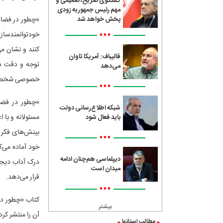
گفتگوی صریح، صمیمی و
مهم رئیس جمهور به زودی
«چطور در فضای
پخش خواهد شد
•••
خودتوانمندسازی
کنند و نشان می
قالیباف: آمریکا تاوان
توجه و دقت دا
می‌دهد
خصوصی شخصی و
•••
«چطور در فضا
شبکه اطلاع‌رسانی دولت
مسئولانه و با 
باید فعال شود
بینش‌های فکری،
•••
خود آماده می‌
دیپلماسی هم‌چنان ادامه
درک آداب دیجیتا
میدان است
قرار می‌دهد.
•••
کتاب «چطور در
بیشتر
آن را منتشر کر
مطالب استانها