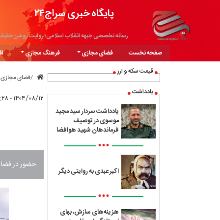
پایگاه خبری سراج۲۴
رسانه تخصصی جبهه انقلاب اسلامی؛ روایت روشن حقیق
صفحه نخست
فضای مجازی
فرهنگ مجازی
اق
قیمت سکه و ارز
فضای مجازی
یادداشت
۱۴۰۴/۰۸/۱۲ - ۰۸:۲۸
یادداشت سردار سید مجید
موسوی در توصیف
فرماندهان شهید هوافضا
•••
حضور در فضای 
اکبر عبدی به روایتی دیگر
•••
هزینه‌های سازش، بهای