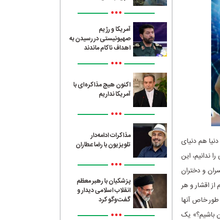
•••
آمریکا و رژیم
صهیونیستی در رسیدن به
اهداف ناکام ماندند
•••
اکنون هیچ مذاکره‌ای با
آمریکا نداریم
•••
مذاکرات ادامه‌دار
نیا هم دنیای
تلویزیون با رضا عطاران
ا ندانیم، این
•••
سران و دختران
پزشکیان با رهبر معظم
از اقشار و هر
انقلاب اسلامی دیدار و
 طور خاص آنها
گفت‌وگو کرد
•••
ن باشیم؟» یک