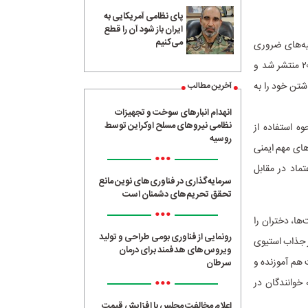
پای نظامی آمریکایی به
ایران باز شود آن را قطع
می‌کنیم
یه‌های ضروری
برای پیمایش در دنیای دیجیتال با اطمینان و ایمنی را ارائه می‌دهد. کتاب در تاریخ ۲۱ آگوست ۲۰۱۷ منتشر شد و
 نگه داشتن خود را به
آخرین مطالب
انهدام انبارهای سوخت و تجهیزات
نظامی نیروهای مسلح اوکراین توسط
ه استفاده از
روسیه
های مهم ایمنی
•••
ماد در مقابل
سرمایه‌گذاری در فناوری‌های نوین مانع
تحقق تحریم‌های دشمنان است
•••
‌ها، دختران را
رونمایی از فناوری بومی طراحی و تولید
ر جذاب استیوی
ویروس‌های هدفمند برای درمان
ت هم آموزنده و
سرطان
•••
خوانندگان در
اعلام مخالفت مجلس با افزایش قیمت