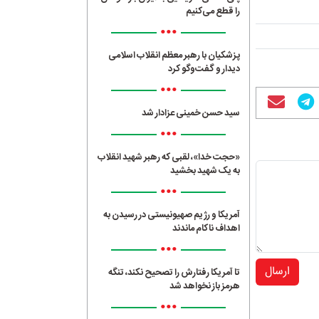
را قطع می‌کنیم
•••
پزشکیان با رهبر معظم انقلاب اسلامی
دیدار و گفت‌وگو کرد
•••
سید حسن خمینی عزادار شد
•••
«حجت خدا»، لقبی که رهبر شهید انقلاب
به یک شهید بخشید
•••
آمریکا و رژیم صهیونیستی در رسیدن به
اهداف ناکام ماندند
•••
ارسال
تا آمریکا رفتارش را تصحیح نکند، تنگه
هرمز باز نخواهد شد
•••