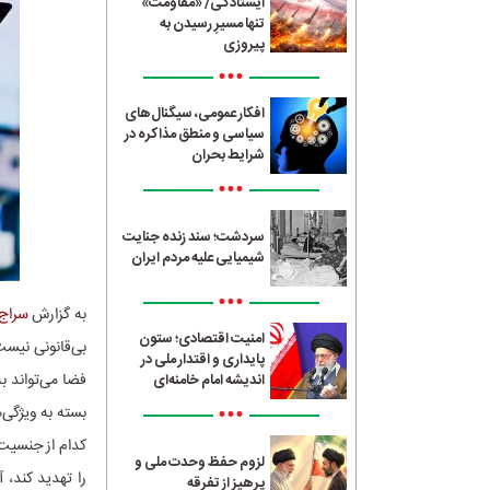
ایستادگی/ «مقاومت»
تنها مسیرِ رسیدن به
پیروزی
•••
افکار عمومی، سیگنال‌های
سیاسی و منطق مذاکره در
شرایط بحران
•••
سردشت؛ سند زنده جنایت
شیمیایی علیه مردم ایران
•••
به گزارش
سراج24
امنیت اقتصادی؛ ستون
بی‌قانونی نیست
پایداری و اقتدار ملی در
فضا می‌تواند ب
اندیشه امام خامنه‌ای
•••
بسته به ویژگی‌
کدام از جنسیت‌
لزوم حفظ وحدت ملی و
را تهدید کند،
پرهیز از تفرقه