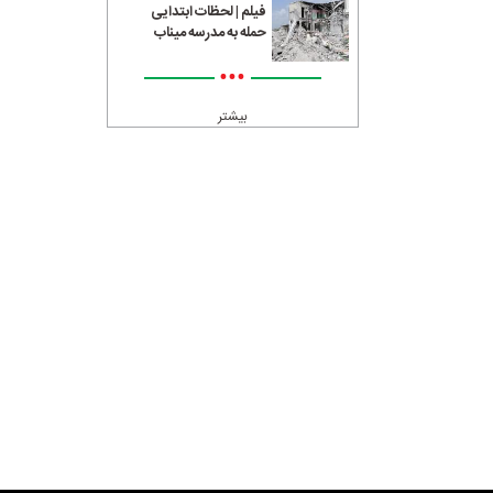
فیلم | لحظات ابتدایی
حمله به مدرسه میناب
•••
بیشتر