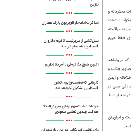
بنزین
ت محترمانه و
•••
کرانه استفاده
مذاکرات ادامه‌دار تلویزیون با رضا عطاران
از به مراقبت،
•••
رای حفظ حریم
نسل‌کشی از سربرنیتسا تا غزه؛ «کاروان
فلسطین» به نیمه‌راه رسید
•••
که می‌خواهد
اکنون هیچ مذاکره‌ای با آمریکا نداریم
تصاویر جذاب و
•••
لاقانه و ایمن
تا زمانی که نخست‌وزیرم، کشور
سادگی سعی در
فلسطینی تشکیل نخواهد شد
 در اختیار شما
•••
جزئیات عملیات مهم ارتش یمن در المخا؛
هلاکت چندین نظامی سعودی
 و ایران‌بان
•••
نند.
پای نظامی آمریکایی به ایران باز شود آن