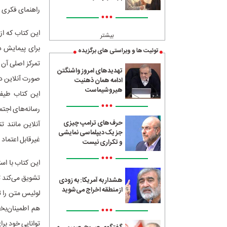
راهنمای فکری و
•••
این کتاب که ا
بیشتر
توئیت ها و ویراستی های برگزیده
تهدیدهای امروز واشنگتن
صورت آنلاین د
ادامه همان ذهنیت
هیروشیماست
این کتاب طیف 
•••
رسانه‌های اجتم
حرف‌های ترامپ چیزی
آنلاین مانند 
جز یک دیپلماسی نمایشی
غیرقابل اعتماد 
و تکراری نیست
•••
این کتاب با است
تشویق می‌کند ت
هشدار به آمریکا: به زودی
از منطقه اخراج می‌شوید
لوئیس متن را تک
•••
هم اطمینان‌بخ
توانایی خود بر