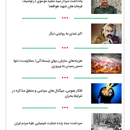
یادداشت سردار سید مجید موسوی در توصیف
فرماندهان شهید هوافضا
•••
اکبر عبدی به روایتی دیگر
•••
هزینه‌های سازش، بهای ایستادگی/ «مقاومت» تنها
مسیرِ رسیدن به پیروزی
•••
افکار عمومی، سیگنال‌های سیاسی و منطق مذاکره در
شرایط بحران
•••
سردشت؛ سند زنده جنایت شیمیایی علیه مردم ایران