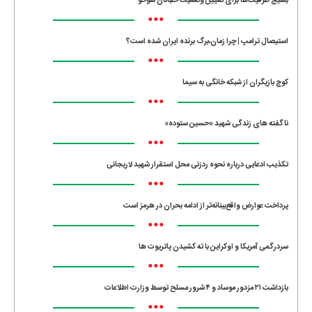
بسیج ظرفیت‌ها برای تعیین وضعیت خلبانان سوخو
•••
استیصال ترامپ | چرا زمان،برگ برنده ایران شده است؟
•••
کوچ بازیگران از شبکه خانگی به سیما
•••
ناگفته های زندگی شهید «حسین ستوده»
•••
تکذیب ادعایی درباره نحوه ردزنی محل استقرار شهید لاریجانی
•••
پرداخت عوارض واقع‌بینانه‌تر از ادامه بحران در هرمز است
•••
سردرگمی آمریکا و اوکراین با ته کشیدن پاتریوت ها
•••
بازداشت ۲۱ مزدور موساد و ۴ شرور مسلح توسط وزارت اطلاعات
•••