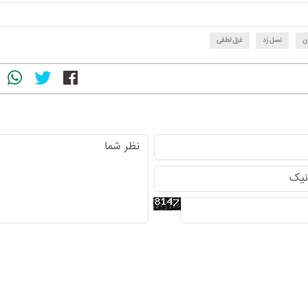
ن
نسل زد
غزل لطفی