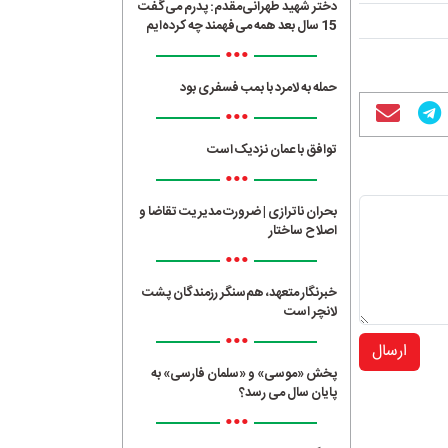
دختر شهید طهرانی‌مقدم: پدرم می‌گفت
15 سال بعد همه می‌فهمند چه کرده‌ایم
•••
حمله به لامرد با بمب فسفری بود
•••
توافق با عمان نزدیک است
•••
بحران ناترازی | ضرورت مدیریت تقاضا و
اصلاح ساختار
•••
خبرنگار متعهد، هم‌سنگر رزمندگان پشت
لانچر است
•••
ارسال
پخش «موسی» و «سلمان فارسی» به
پایان سال می رسد؟
•••