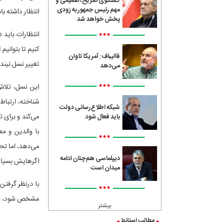
گفتگوی صریح، صمیمی و
مهم رئیس جمهور به زودی
انتظار داشته ب
پخش خواهد شد
•••
انتظارات باید 
کنیم تا بتوانیم
قالیباف: آمریکا تاوان
تغییر نسل نیندا
می‌دهد
•••
این نسل، تلاش 
شناخته، ارتباط 
شبکه اطلاع‌رسانی دولت
می‌کند و برای 
باید فعال شود
با والدین و م
•••
می‌دهد، اما تح
دیپلماسی هم‌چنان ادامه
اگرهایش بسیار
میدان است
با درنظر گرفتن
•••
مشخص شود، سپس
بیشتر
مطالب استانها