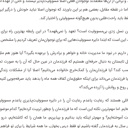
 برخی از آن‌ها معتقدند نوجوانان فعلی اصلا مسوولیت‌پذیر نیستند و حتی از عهده 
اما در نقطه مقابل، بعضی هم بر این باورند که نوجوان اصلا نباید خودش را درگیر این
قط باید راحت‌طلبی بدون هیچ‌گونه مسوولیتی را اختیار کند.
ان نسل زدی بی‌مسوولیت است؟ تعهد را نمی‌فهمد؟ در این رابطه بهترین راه برای 
این است که ابتدا دایره مسوولیت‌هایی که برای نوجوان‌مان تعریف کردیم را مشخص ک
ار داریم در نبود ما مدیریت خانه و خواهر و برادرش را برعهده بگیرد؟ آیا هنوز هم م
ابستان به دنبال حرفه‌ای هستیم که فرزندمان در عین حال که آن را به صورت تجر
 کند؟ آیا فرزندان‌مان را کمک‌خرج خانواده می‌دانیم؟ اصلا آیا از مشکلات زندگ
یا فرزندمان می‌داند برای اینکه حقوق‌مان کفاف همه ماه را بدهد باید صرفه‌جویی کنیم 
 روح و روانش را آزرده می‌کند؟»
ائلی هستند که رعایت یاعدم رعایت آن را در دایره مسوولیت‌پذیری یاعدم مسوول
ه‌ایم. اما مهم‌ترین نکته این است که ما فرزندمان را چطور تربیت کرده‌ایم؟ کدام موضوع
آموخته‌ایم؟ و مهم‌تر اینکه باید بدانیم و بپذیریم، ما همان را که کاشته‌ایم، درو 
 سال به فرزندمان گفته باشیم تو فقط درس بخوان، ما همه شرایط را برای تو فراهم م