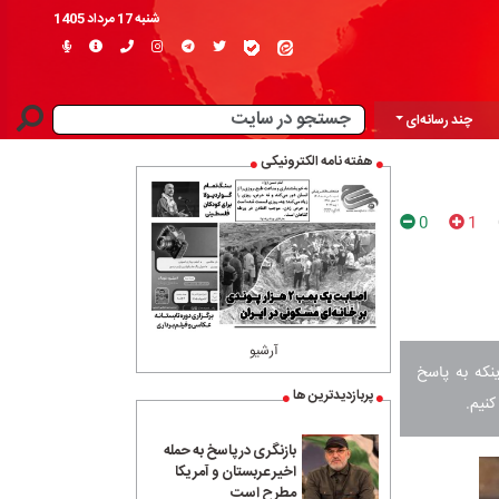
شنبه 17 مرداد 1405
چند رسانه‌ای
هفته نامه الکترونیکی
0
1
آرشیو
ینکه به پاسخ
پربازدیدترین ها
کنیم.
بازنگری در پاسخ به حمله
اخیر عربستان و آمریکا
مطرح است