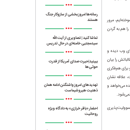
•••
رسانه‌ها امروز بخشی از سازوکار جنگ
خته‌ایم، مرور
هستند
•••
 را هم به گردن
تماشا کنید | تصاویری از آیت الله
سیدمجتبی خامنه‌ای در حال تدریس
•••
یای وب دیده و
الباتش را بیان
ببینید|حیرت صدای آمریکا از قدرت
حوثی‌ها
 برای هم‌فکری
•••
، علاقه نشان
تهدیدهای امروز واشنگتن ادامه همان
ده می‌خواهد و
ذهنیت هیروشیماست
می‌شود.
•••
مسوولیت‌پذیری
احضار «باقر خرازی» به دادگاه ویژه
روحانیت
•••