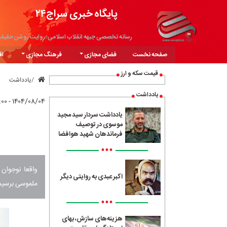
پایگاه خبری سراج۲۴
رسانه تخصصی جبهه انقلاب اسلامی؛ روایت روشن حقیق
صفحه نخست
فضای مجازی
فرهنگ مجازی
اق
قیمت سکه و ارز
یادداشت
یادداشت
۱۴۰۴/۰۸/۰۴ - ۱۸:۰۰
یادداشت سردار سید مجید
موسوی در توصیف
فرماندهان شهید هوافضا
•••
واقعا نوجوان 
اکبر عبدی به روایتی دیگر
ملموسی برسیم،
•••
هزینه‌های سازش، بهای