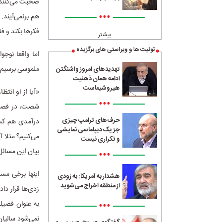
صحبت می‌کنند و
•••
هم برنمی‌آیند. 
فکرها بکند و ف
بیشتر
توئیت ها و ویراستی های برگزیده
اما واقعا نوجو
ملموسی برسیم، 
تهدیدهای امروز واشنگتن
ادامه همان ذهنیت
هیروشیماست
«آیا از او انتظ
•••
شصت، در فصل ت
حرف‌های ترامپ چیزی
درآمدی هم کسب
جز یک دیپلماسی نمایشی
می‌کنیم؟ مثلا آ
و تکراری نیست
بیان این مسائل
•••
اینها برخی مس
هشدار به آمریکا: به زودی
از منطقه اخراج می‌شوید
زدی‌ها قرار داد
•••
به عنوان فضیلت 
نمی‌شود سالیان