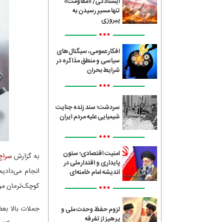
ایستادگی/ «مقاومت»
تنها مسیرِ رسیدن به
پیروزی
•••
افکار عمومی، سیگنال‌های
سیاسی و منطق مذاکره در
شرایط بحران
•••
سردشت؛ سند زنده جنایت
شیمیایی علیه مردم ایران
•••
امنیت اقتصادی؛ ستون
به گزارش
سراج24
پایداری و اقتدار ملی در
انجام می‌دادیم
اندیشه امام خامنه‌ای
•••
کوچک‌ترمان مرا
جملات بالا بع
لزوم حفظ وحدت ملی و
پرهیز از تفرقه