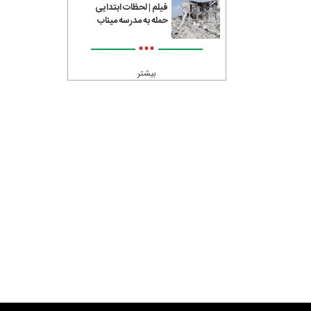
فیلم | لحظات ابتدایی
حمله به مدرسه میناب
•••
بیشتر