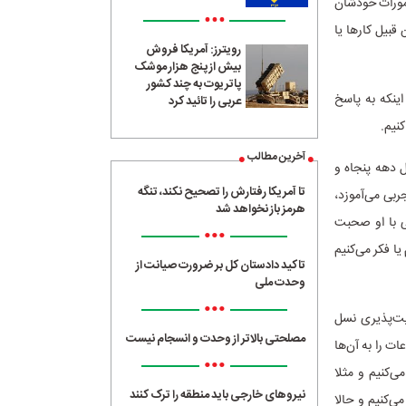
امورات خودشان
•••
 قبیل کارها یا
رویترز: آمریکا فروش
بیش از پنج هزار موشک
پاتریوت به چند کشور
اینکه به پاسخ
عربی را تائید کرد
نیم.
آخرین مطالب
ثل دهه پنجاه و
تا آمریکا رفتارش را تصحیح نکند، تنگه
بی می‌آموزد،
هرمز باز نخواهد شد
ی با او صحبت
•••
یا فکر می‌کنیم
تاکید دادستان کل بر ضرورت صیانت از
وحدت ملی
•••
یت‌پذیری نسل
مصلحتی بالاتر از وحدت و انسجام نیست
ات را به آن‌ها
•••
می‌کنیم و مثلا
نیروهای خارجی باید منطقه را ترک کنند
ی‌کنیم و حالا