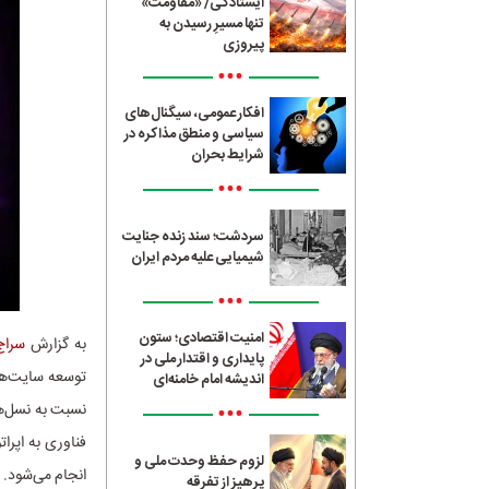
ایستادگی/ «مقاومت»
تنها مسیرِ رسیدن به
پیروزی
•••
افکار عمومی، سیگنال‌های
سیاسی و منطق مذاکره در
شرایط بحران
•••
سردشت؛ سند زنده جنایت
شیمیایی علیه مردم ایران
•••
امنیت اقتصادی؛ ستون
به گزارش
سراج4
پایداری و اقتدار ملی در
توسعه سایت‌ها
اندیشه امام خامنه‌ای
•••
فناوری به اپرا
لزوم حفظ وحدت ملی و
انجام می‌شود.
پرهیز از تفرقه