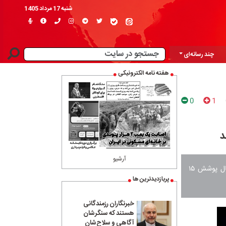
شنبه 17 مرداد 1405
چند رسانه‌ای
هفته نامه الکترونیکی
0
1
آرشیو
رئیس سازمان تنظیم مقررات و ارتباطات رادیویی گفت: اپراتورها موظف هستند تا پایان امسال پوشش ۱۵
پربازدیدترین ها
خبرنگاران رزمندگانی
هستند که سنگرشان
آگاهی و سلاح‌شان