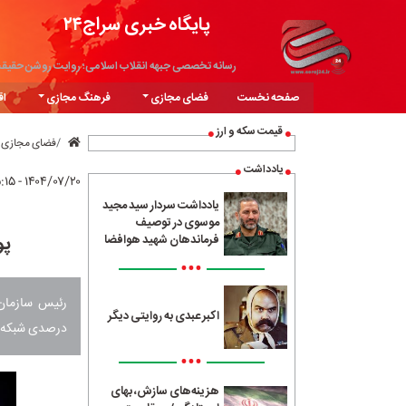
پایگاه خبری سراج۲۴
رسانه تخصصی جبهه انقلاب اسلامی؛ روایت روشن حقیق
صفحه نخست
فضای مجازی
فرهنگ مجازی
اق
قیمت سکه و ارز
فضای مجازی
یادداشت
۱۴۰۴/۰۷/۲۰ - ۱۵:۱۵
یادداشت سردار سید مجید
موسوی در توصیف
پو
فرماندهان شهید هوافضا
•••
اکبر عبدی به روایتی دیگر
درصدی شبکه نس
•••
هزینه‌های سازش، بهای