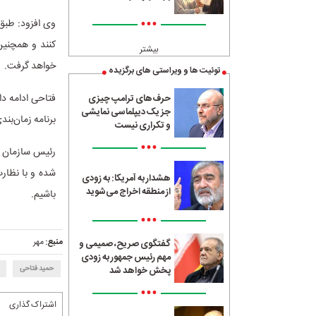
•••
کنند و همچنی
بیشتر
خواهد گرفت.
توئیت ها و ویراستی های برگزیده
حرف‌های ترامپ چیزی
جز یک دیپلماسی نمایشی
برنامه زمان‌بن
و تکراری نیست
•••
شده و با نظار
هشدار به آمریکا: به زودی
از منطقه اخراج می‌شوید
باشیم.
•••
منبع:
مهر
گفتگوی صریح، صمیمی و
مهم رئیس جمهور به زودی
حمید فتاحی
پخش خواهد شد
•••
اشتراک گذاری