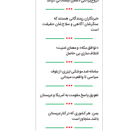
دروغ‌پراکنی دشمن ایستادگی کردند
•••
خبرنگاران رزمندگانی هستند که
سنگرشان آگاهی و سلاح‌شان حقیقت
است
•••
«توافق مکه» و معمای امنیت؛
ائتلاف‌سازی بی حاصل
•••
سامانه ضد موشکی لیزری؛ از بلوف
سیاسی تا واقعیت میدانی
•••
تعویق پاسخ مقومت به آمریکا و عربستان
•••
یمن: هر کشوری که در کنار عربستان
باشد، متجاوز است
•••