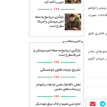
عربی را تائید کرد
امسال پوشش ۱۵ درصدی شبکه نسل پنجم را فراهم
•••
قدامات صورت
بازنگری در پاسخ به حمله
اخیر عربستان و آمریکا
مطرح است
توسعه این فناوری طبق
آخرین مطالب
بازنگری در پاسخ به حمله اخیر عربستان و
دامات مرتبط با توسعه شبکه 5G در چارچوب مجوزهای صادر
آمریکا مطرح است
ر سراسر کشور
•••
تشریح جزئیات قانون بازنشستگی
•••
نقش «کلاهک نفس اژدها» در انهدام
زیرساخت‌های دشمن
•••
اجازه نمی‌دهیم از خاک عراق علیه دیگر