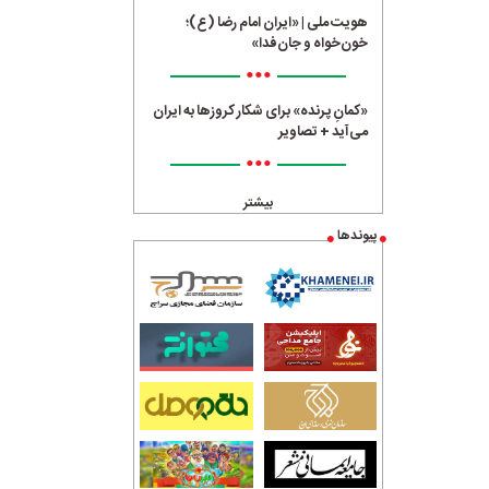
هویت ملی | «ایران امام رضا (ع)؛
خون‌خواه و جان‌فدا»
•••
«کمانِ پرنده» برای شکار کروزها به ایران
می‌آید + تصاویر
•••
بیشتر
پیوندها