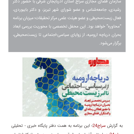
سازمان فضای مجازی سراج استان آذربایجان شرقی با حضور دکتر
رشیدی، جامعه‌شناس و عضو شورای شهر تبریز، و دکتر بایبوردی،
فعال زیست‌محیطی و عضو هیئت علمی مرکز تحقیقات؛ میزبان برنامه
“محاوره” خواهد بود. این محفل تخصصی با محوریت بررسی ابعاد
بحران دریاچه ارومیه، از زوایای سیاسی-اجتماعی تا زیست‌محیطی،
برگزار می‌شود.
به گزارش
سراج24
؛ این برنامه به همت دفتر پایگاه خبری - تحلیلی