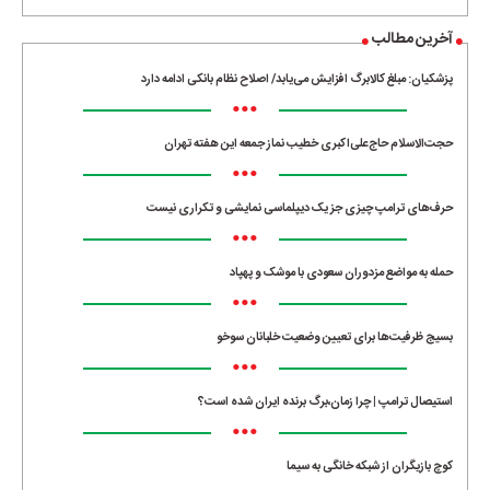
آخرین مطالب
پزشکیان: مبلغ کالابرگ افزایش می‌یابد/ اصلاح نظام بانکی ادامه دارد
•••
حجت‌الاسلام حاج‌علی‌اکبری خطیب نماز جمعه این هفته تهران
•••
حرف‌های ترامپ چیزی جز یک دیپلماسی نمایشی و تکراری نیست
•••
حمله به مواضع مزدوران سعودی با موشک و پهپاد
•••
بسیج ظرفیت‌ها برای تعیین وضعیت خلبانان سوخو
•••
استیصال ترامپ | چرا زمان،برگ برنده ایران شده است؟
•••
کوچ بازیگران از شبکه خانگی به سیما