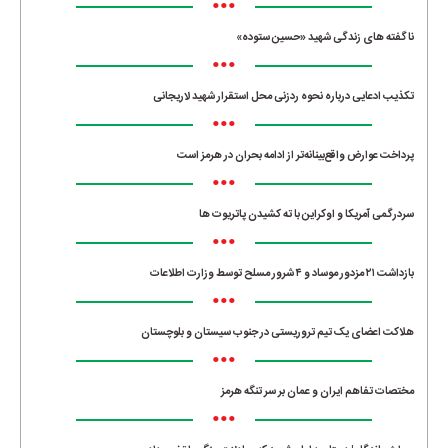
•••
ناگفته های زندگی شهید «حسین ستوده»
•••
تکذیب ادعایی درباره نحوه ردزنی محل استقرار شهید لاریجانی
•••
پرداخت عوارض واقع‌بینانه‌تر از ادامه بحران در هرمز است
•••
سردرگمی آمریکا و اوکراین با ته کشیدن پاتریوت ها
•••
بازداشت ۲۱ مزدور موساد و ۴ شرور مسلح توسط وزارت اطلاعات
•••
هلاکت اعضای یک تیم تروریستی در جنوب سیستان و بلوچستان
•••
مختصات تفاهم ایران و عمان بر سر تنگه هرمز
•••