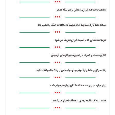
•••
مختصات تفاهم ایران و عمان بر سر تنگه هرمز
•••
میراث ماندگار | دستاورد امام شهید که معادلات جنگ را تغییر داد
•••
هرمز؛ معادله‌ای که با امنیت ایران تعریف می‌شود
•••
کندی صمت و گمرک در تغییر سازوکارهای ترخیص
•••
بانک مرکزی فقط با یک‌ پنجم درخواست پول بانک‌ها موافقت کرد
•••
بازار اجاره در بن‌بست؛ سقف‌گذاری بازهم جواب نداد
•••
هشدار به آمریکا: به زودی از منطقه اخراج می‌شوید
•••