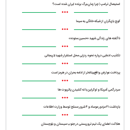
استیصال ترامپ | چرا زمان،برگ برنده ایران شده است؟
•••
کوچ بازیگران از شبکه خانگی به سیما
•••
ناگفته های زندگی شهید «حسین ستوده»
•••
تکذیب ادعایی درباره نحوه ردزنی محل استقرار شهید لاریجانی
•••
پرداخت عوارض واقع‌بینانه‌تر از ادامه بحران در هرمز است
•••
سردرگمی آمریکا و اوکراین با ته کشیدن پاتریوت ها
•••
بازداشت ۲۱ مزدور موساد و ۴ شرور مسلح توسط وزارت اطلاعات
•••
هلاکت اعضای یک تیم تروریستی در جنوب سیستان و بلوچستان