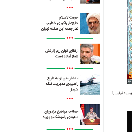
•••
حجت‌الاسلام
حاج‌علی‌اکبری خطیب
نماز جمعه این هفته تهران
•••
ارتقای توان رزم | ارتش
کاملا آماده است
•••
انتشار متن اولیۀ طرح
راهبردی مدیریت تنگه
هرمز
نی دقیقی را
•••
حمله به مواضع مزدوران
سعودی با موشک و پهپاد
•••