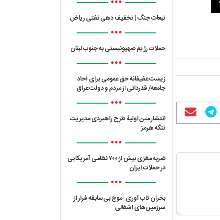
•••
تبعات جنگ | تخفیف دهی نفتی ریاض
•••
حملات رژیم صهیونیستی به جنوب لبنان
•••
زیست عفیفانه حق عمومی برای آحاد
جامعه/ قدردانی از مردم و دولت عراق
•••
انتشار متن اولیۀ طرح راهبردی مدیریت
تنگه هرمز
•••
ضربه مغزی بیش از ۷۰۰ نظامی آمریکایی
در حملات ایران
•••
بحران تاب آوری | موج بی‌سابقه فرار از
سرزمین‌های اشغالی