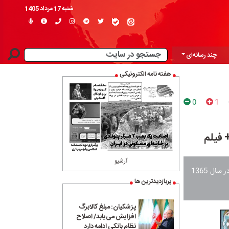
شنبه 17 مرداد 1405
چند رسانه‌ای
هفته نامه الکترونیکی
0
1
 فیلم
آرشیو
آیت‌الله حائری درباره رویارویی با دشمن صهیونیست و حوادث این روزها، پیش بینی دقیقی را در سال 1365
پربازدیدترین ها
پزشکیان: مبلغ کالابرگ
افزایش می‌یابد/ اصلاح
نظام بانکی ادامه دارد