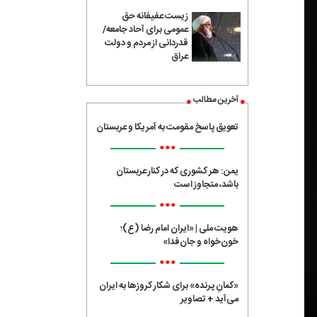
زیست عفیفانه حق
عمومی برای آحاد جامعه/
قدردانی از مردم و دولت
عراق
آخرین مطالب
تعویق پاسخ مقومت به آمریکا و عربستان
•••
یمن: هر کشوری که در کنار عربستان
باشد، متجاوز است
•••
هویت ملی | «ایران امام رضا (ع)؛
خون‌خواه و جان‌فدا»
•••
«کمانِ پرنده» برای شکار کروزها به ایران
می‌آید + تصاویر