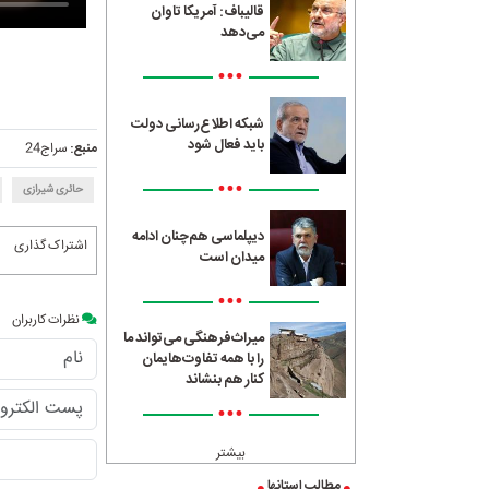
قالیباف: آمریکا تاوان
می‌دهد
•••
شبکه اطلاع‌رسانی دولت
باید فعال شود
منبع:
سراج24
•••
حائری شیرازی
دیپلماسی هم‌چنان ادامه
اشتراک گذاری
میدان است
•••
نظرات کاربران
میراث‌فرهنگی می‌تواند ما
را با همه تفاوت‌هایمان
کنار هم بنشاند
•••
بیشتر
مطالب استانها