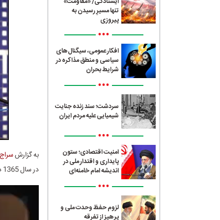
ایستادگی/ «مقاومت»
تنها مسیرِ رسیدن به
پیروزی
•••
افکار عمومی، سیگنال‌های
سیاسی و منطق مذاکره در
شرایط بحران
•••
سردشت؛ سند زنده جنایت
شیمیایی علیه مردم ایران
•••
امنیت اقتصادی؛ ستون
به گزارش
سراج24
پایداری و اقتدار ملی در
در سال 1365 داشته که شنیدن آن خالی از لطف نیست.
اندیشه امام خامنه‌ای
•••
لزوم حفظ وحدت ملی و
پرهیز از تفرقه