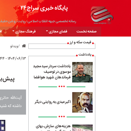
پایگاه خبری سراج۲۴
رسانه تخصصی جبهه انقلاب اسلامی؛ روایت روشن حقیق
صفحه نخست
فضای مجازی
فرهنگ مجازی
اق
قیمت سکه و ارز
ویدئو
یادداشت
۱۴۰۴/۰۶/۱۳ - ۱۶:۴۴
یادداشت سردار سید مجید
موسوی در توصیف
پیش‌بی
فرماندهان شهید هوافضا
•••
اکبر عبدی به روایتی دیگر
داشته که شنید
•••
هزینه‌های سازش، بهای