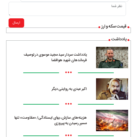
ارسال
قیمت سکه و ارز
یادداشت
یادداشت سردار سید مجید موسوی در توصیف
فرماندهان شهید هوافضا
•••
اکبر عبدی به روایتی دیگر
•••
هزینه‌های سازش، بهای ایستادگی/ «مقاومت» تنها
مسیرِ رسیدن به پیروزی
•••