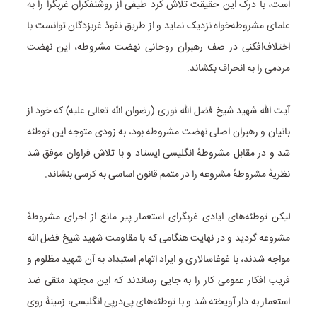
است، با درک این حقیقت تلاش کرد طیفی از روشنفکران غربگرا را به
علمای مشروطه‌خواه نزدیک نماید و از طریق نفوذ غربزدگان توانست با
اختلاف‌افکنی در صف رهبران روحانی نهضت مشروطه، این نهضت
مردمی را به انحراف بکشاند.
آیت ‌الله شهید شیخ فضل‌ الله نوری (رضوان‌ الله تعالی علیه) که خود از
بانیان و رهبران اصلی نهضت مشروطه بود، به زودی متوجه این توطئه
شد و در مقابل مشروطهٔ انگلیسی ایستاد و با تلاش فراوان موفق شد
نظریهٔ مشروطهٔ مشروعه را در متمم قانون اساسی به کرسی بنشاند.
لیکن توطئه‌های ایادی غربگرای استعمار پیر مانع از اجرای مشروطهٔ
مشروعه گردید و در نهایت هنگامی که با مقاومت شهید شیخ فضل‌ الله
مواجه شدند، با غوغاسالاری و ایراد اتهام استبداد به آن شهید مظلوم و
فریب افکار عمومی کار را به جایی رساندند که این مجتهد متقی ضد
استعمار به دار آویخته شد و با توطئه‌های پی‌درپی انگلیسی، زمینهٔ روی