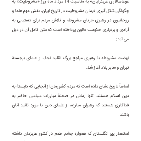
غوغاسالاری غربگرایان» به مناسبت 14 مرداد ماه روز «مشروطیت» به
چگونگی شکل گیری فرمان مشروطیت در تاریخ ایران، نقش مهم علما و
روحانیون در رهبری جریان مشروطه و تلاش مردم برای دستیابی به
آزادی و برقراری حکومت قانون پرداخته است که متن کامل آن در ذیل
می آید:
نهضت مشروطه با رهبری مراجع بزرگ تقلید نجف و علمای برجستهٔ
تهران و سایر بلاد آغاز شد.
اساساً تاریخ نشان داده است که مردم کشورمان از آنجایی که دلبستهٔ به
دین اسلام هستند، تنها زمانی در صحنهٔ مبارزات سیاسی حاضر به
فداکاری‌ هستند که رهبران مبارزه، از علمای دین یا مورد تائید آنان
باشند.
استعمار پیر انگلستان که همواره چشم طمع در کشور عزیزمان داشته