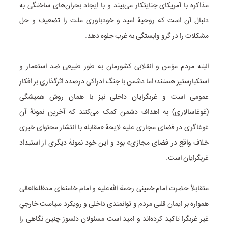
مذاکره با آمریکای جنایتکار می‌بیند و با ایجاد بحران‌های ساختگی به
دنبال آن است که روحیهٔ امید و خودباوری ملت را تضعیف و حل
مشکلات را در گرو وابستگی به غرب جلوه دهد.
البته مردم مؤمن و انقلابی کشورمان به طور طبیعی ضد استعمار و
استکبارستیز هستند؛ اما دشمن با جنگ ادراکی درصدد اثرگذاری بر افکار
عمومی است و غربگرایان داخلی نیز با همان روش همیشگی
(غوغاسالاری) به اهداف دشمن کمک می‌کنند که آخرین نمونهٔ آن
غوغاگری در فضای مجازی علیه لایحهٔ «مقابله با انتشار محتوای خبری
خلاف واقع در فضای مجازی» بود و این خود نمونهٔ دیگری از استبداد
غربگرایان است.
متقابلاً حضرت امام خمینی رحمة الله‌علیه و امام خامنه‌ای مدظله‌العالی
همواره بر ایمان قلبی مردم و توانمندی داخلی و رویکرد سیاست خارجیِ
غیر غربگرا تاکید کرده‌اند و امید است مسئولان دلسوز چنین نگاهی را