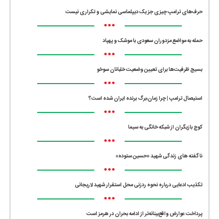
حرف‌های ترامپ چیزی جز یک دیپلماسی نمایشی و تکراری نیست
•••
حمله به مواضع مزدوران سعودی با موشک و پهپاد
•••
بسیج ظرفیت‌ها برای تعیین وضعیت خلبانان سوخو
•••
استیصال ترامپ | چرا زمان،برگ برنده ایران شده است؟
•••
کوچ بازیگران از شبکه خانگی به سیما
•••
ناگفته های زندگی شهید «حسین ستوده»
•••
تکذیب ادعایی درباره نحوه ردزنی محل استقرار شهید لاریجانی
•••
پرداخت عوارض واقع‌بینانه‌تر از ادامه بحران در هرمز است