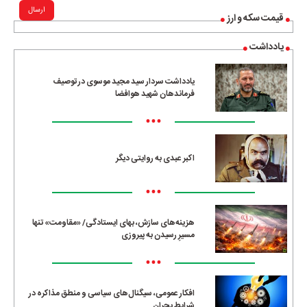
ارسال
قیمت سکه و ارز
یادداشت
یادداشت سردار سید مجید موسوی در توصیف
فرماندهان شهید هوافضا
•••
اکبر عبدی به روایتی دیگر
•••
هزینه‌های سازش، بهای ایستادگی/ «مقاومت» تنها
مسیرِ رسیدن به پیروزی
•••
افکار عمومی، سیگنال‌های سیاسی و منطق مذاکره در
شرایط بحران