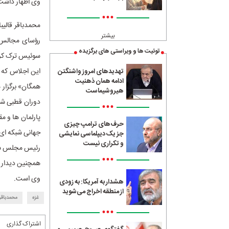
وی اظهار داشت:
•••
بیشتر
رؤسای مجالس جه
توئیت ها و ویراستی های برگزیده
سوئیس ترک کر
این اجلاس که ب
تهدیدهای امروز واشنگتن
ادامه همان ذهنیت
همگان» برگزار
هیروشیماست
•••
پارلمان ها و م
حرف‌های ترامپ چیزی
جهانی شبکه ای
جز یک دیپلماسی نمایشی
و تکراری نیست
رئیس مجلس شور
•••
همچنین دیدار ب
وی است.
هشدار به آمریکا: به زودی
از منطقه اخراج می‌شوید
غزه
محمدباقر 
•••
اشتراک گذاری