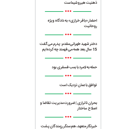
ذهنیت هیروشیماست
•••
احضار «باقر خرازی» به دادگاه ویژه
روحانیت
•••
دختر شهید طهرانی‌مقدم: پدرم می‌گفت
15 سال بعد همه می‌فهمند چه کرده‌ایم
•••
حمله به لامرد با بمب فسفری بود
•••
توافق با عمان نزدیک است
•••
بحران ناترازی | ضرورت مدیریت تقاضا و
اصلاح ساختار
•••
خبرنگار متعهد، هم‌سنگر رزمندگان پشت