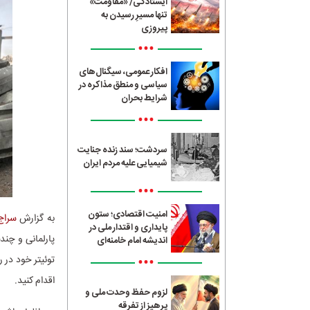
ایستادگی/ «مقاومت»
تنها مسیرِ رسیدن به
پیروزی
•••
افکار عمومی، سیگنال‌های
سیاسی و منطق مذاکره در
شرایط بحران
•••
سردشت؛ سند زنده جنایت
شیمیایی علیه مردم ایران
•••
امنیت اقتصادی؛ ستون
به گزارش
سراج24
پایداری و اقتدار ملی در
پارلمانی و چند
اندیشه امام خامنه‌ای
•••
توئیتر خود در 
اقدام کنید.
لزوم حفظ وحدت ملی و
پرهیز از تفرقه