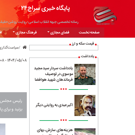
پایگاه خبری سراج۲۴
رسانه تخصصی جبهه انقلاب اسلامی؛ روایت روشن حقیق
صفحه نخست
فضای مجازی
فرهنگ مجازی
اق
قیمت سکه و ارز
سیاست‌گذاری
یادداشت
۱۴۰۴/۰۵/۰۸ - ۱۱:۰۸
یادداشت سردار سید مجید
موسوی در توصیف
فرماندهان شهید هوافضا
•••
رئیس مجلس شو
اکبر عبدی به روایتی دیگر
بزنید و برای پ
•••
هزینه‌های سازش، بهای