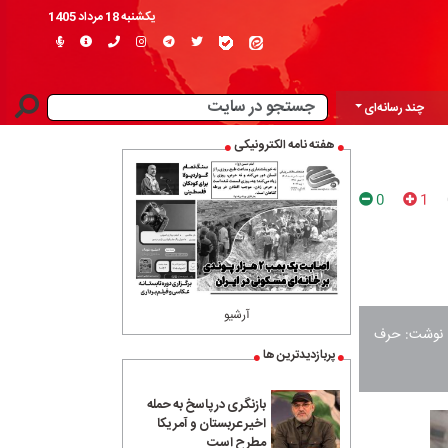
یکشنبه 18 مرداد 1405
چند رسانه‌ای
هفته نامه الکترونیکی
0
1
آرشیو
ن نوشت: حرف
پربازدیدترین ها
بازنگری در پاسخ به حمله
اخیر عربستان و آمریکا
مطرح است