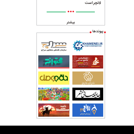
لانچر است
•••
بیشتر
پیوندها