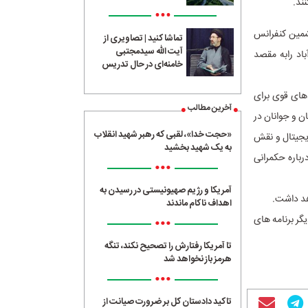
ند.
•••
به منظور شرکت در ششمین کنفرانس
تماشا کنید | تصاویری از
آیت الله سیدمجتبی
باد رابه مقصد
خامنه‌ای در حال تدریس
دهای قوی برای
آخرین مطالب
 و جوانان در
«حجت خدا»، لقبی که رهبر شهید انقلاب
 دستیابی به اهداف توسعه پایدار تا سال ۲۰۳۰، آینده دیجیتال و نقش
به یک شهید بخشید
رباره حکمرانی
•••
آمریکا و رژیم صهیونیستی در رسیدن به
هد داشت.
اهداف ناکام ماندند
گر برنامه های
•••
تا آمریکا رفتارش را تصحیح نکند، تنگه
هرمز باز نخواهد شد
•••
تاکید دادستان کل بر ضرورت صیانت از