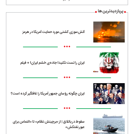
پربازدیدترین ها
آتش‌سوزی کشتی مورد حمایت آمریکا در هرمز
•••
ایران را تست نکنید! جاده‌ی خشم ایران! + فیلم
•••
ایران چگونه رؤسای جمهور آمریکا را غافلگیر کرده است؟
•••
سقوط در باتلاق | از «برچینش نظام» تا «التماس برای
عبور نفتکش»