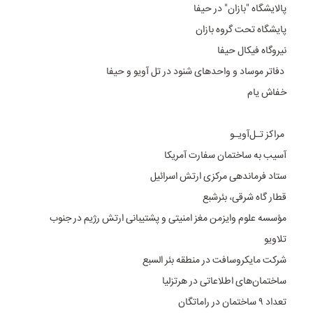
پالایشگاه "بازان" در حیفا
پایشگاه تحت گروه بازان
نیروگاه فیکال حیفا
دفاتر موساد و واحدهای شنود در تل آویو و حیفا
خفاش یام
مراکز تـل‌آویـو
آسیب به ساختمان سفارت آمریکا
ستاد فرماندهی مرکزی ارتش اسرائیل
قطار گاه شرقی، بئرشبع
مؤسسه علوم وایزمن مغز امنیتی و پشتیبانی ارتش رژیم در جنوب
تلاویو
شرکت مایکروسافت در منطقه بئر السبع
ساختمان‌های اطلاعاتی در هرتزلیا
تعداد ۹ ساختمان در راماتگان