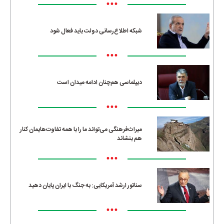
•••
شبکه اطلاع‌رسانی دولت باید فعال شود
•••
دیپلماسی هم‌چنان ادامه میدان است
•••
میراث‌فرهنگی می‌تواند ما را با همه تفاوت‌هایمان کنار
هم بنشاند
•••
سناتور ارشد آمریکایی: به جنگ با ایران پایان دهید
•••