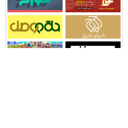
تمامی حقوق نشر مطالب و حق کپی رایت برای وب سایت سراج 24 محفوظ است و هرگونه