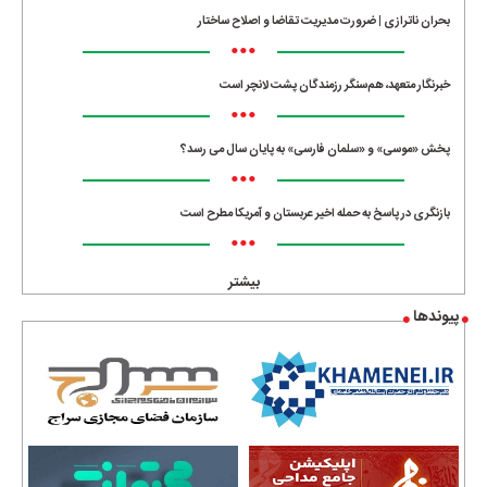
بحران ناترازی | ضرورت مدیریت تقاضا و اصلاح ساختار
•••
خبرنگار متعهد، هم‌سنگر رزمندگان پشت لانچر است
•••
پخش «موسی» و «سلمان فارسی» به پایان سال می رسد؟
•••
بازنگری در پاسخ به حمله اخیر عربستان و آمریکا مطرح است
•••
بیشتر
پیوندها