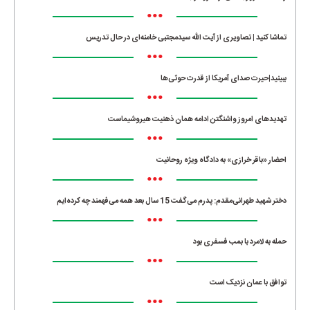
•••
تماشا کنید | تصاویری از آیت الله سیدمجتبی خامنه‌ای در حال تدریس
•••
ببینید|حیرت صدای آمریکا از قدرت حوثی‌ها
•••
تهدیدهای امروز واشنگتن ادامه همان ذهنیت هیروشیماست
•••
احضار «باقر خرازی» به دادگاه ویژه روحانیت
•••
دختر شهید طهرانی‌مقدم: پدرم می‌گفت 15 سال بعد همه می‌فهمند چه کرده‌ایم
•••
حمله به لامرد با بمب فسفری بود
•••
توافق با عمان نزدیک است
•••