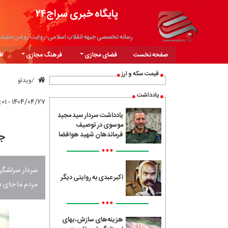
پایگاه خبری سراج۲۴
رسانه تخصصی جبهه انقلاب اسلامی؛ روایت روشن حقیق
صفحه نخست
فضای مجازی
فرهنگ مجازی
اق
قیمت سکه و ارز
ویدئو
یادداشت
۱۴۰۴/۰۴/۲۷ - ۱۶:۰۱
یادداشت سردار سید مجید
موسوی در توصیف
جا
فرماندهان شهید هوافضا
•••
سردار سرلشگر 
اکبر عبدی به روایتی دیگر
مردم ما جای د
•••
هزینه‌های سازش، بهای