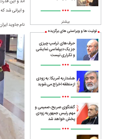
•••
و ایرانی شد که 
بیشتر
نام جاوید ایران
توئیت ها و ویراستی های برگزیده
حرف‌های ترامپ چیزی
جز یک دیپلماسی نمایشی
و تکراری نیست
•••
هشدار به آمریکا: به زودی
از منطقه اخراج می‌شوید
•••
گفتگوی صریح، صمیمی و
مهم رئیس جمهور به زودی
پخش خواهد شد
•••