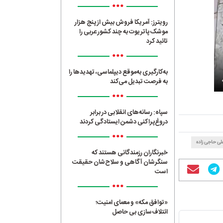
•••
رویترز: آمریکا فروش بیش از پنج هزار
موشک پاتریوت به چند کشور عربی را
تائید کرد
•••
به‌کارگیری به‌موقع دیپلماسی، تهدیدها را
به فرصت تبدیل می‌کند
•••
سپاه: رسانه‌های انقلابی در برابر
دروغ‌پراکنی دشمن ایستادگی کردند
•••
لی حاجی زاده
خبرنگاران رزمندگانی هستند که
سنگرشان آگاهی و سلاح‌شان حقیقت
است
•••
«توافق مکه» و معمای امنیت؛
ائتلاف‌سازی بی حاصل