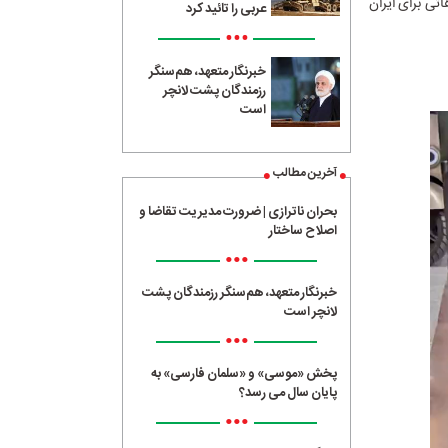
یم، مایه فخر و مباهاتی برای ایران
عربی را تائید کرد
•••
خبرنگار متعهد، هم‌سنگر
رزمندگان پشت لانچر
است
آخرین مطالب
بحران ناترازی | ضرورت مدیریت تقاضا و
اصلاح ساختار
•••
خبرنگار متعهد، هم‌سنگر رزمندگان پشت
لانچر است
•••
پخش «موسی» و «سلمان فارسی» به
پایان سال می رسد؟
•••