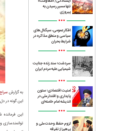
ایستادگی/ «مقاومت»
تنها مسیرِ رسیدن به
پیروزی
•••
افکار عمومی، سیگنال‌های
سیاسی و منطق مذاکره در
شرایط بحران
•••
سردشت؛ سند زنده جنایت
شیمیایی علیه مردم ایران
•••
امنیت اقتصادی؛ ستون
به گزارش
سراج24
پایداری و اقتدار ملی در
این گونه در دل
اندیشه امام خامنه‌ای
•••
این فرمانده 
توانمندسازی و 
لزوم حفظ وحدت ملی و
پرهیز از تفرقه