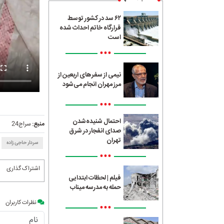
۶۲ سد در کشور توسط
قرارگاه خاتم احداث شده
است
•••
نیمی از سفرهای اربعین از
مرز مهران انجام می‌شود
•••
احتمال شنیده‌شدن
منبع:
سراج24
صدای انفجار در شرق
تهران
سردار حاجی زاده
•••
اشتراک گذاری
فیلم | لحظات ابتدایی
حمله به مدرسه میناب
نظرات کاربران
•••