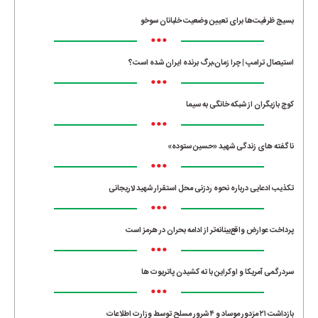
•••
بسیج ظرفیت‌ها برای تعیین وضعیت خلبانان سوخو
•••
استیصال ترامپ | چرا زمان،برگ برنده ایران شده است؟
•••
کوچ بازیگران از شبکه خانگی به سیما
•••
ناگفته های زندگی شهید «حسین ستوده»
•••
تکذیب ادعایی درباره نحوه ردزنی محل استقرار شهید لاریجانی
•••
پرداخت عوارض واقع‌بینانه‌تر از ادامه بحران در هرمز است
•••
سردرگمی آمریکا و اوکراین با ته کشیدن پاتریوت ها
•••
بازداشت ۲۱ مزدور موساد و ۴ شرور مسلح توسط وزارت اطلاعات