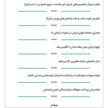
فیلم | سریال جاسوس‌های ایرانی؛ این قسمت «زوج جاسوس» در اسرائیل!
•••
افزایش قیمت نفت و افت شاخص‌های بورس آمریکا
•••
ماجرای حماسه‌ بانوی ایرانی در عملیات کربلای ۵
•••
لژیونر ایرانی تیتر رسانه «سان» انگلیس شد
•••
سال تحصیلی جدید حضوری آغاز می‌شود
•••
انهدام مهمات عمل‌نکرده در پاکدشت؛ احتمال شنیده‌شدن صدای انفجار
•••
اعلام زمان پرداخت معوقات بازنشستگان تامین اجتماعی
•••
بیشتر