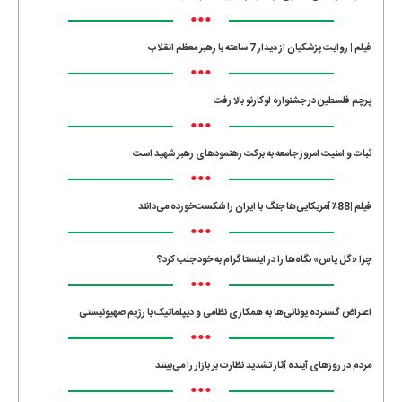
•••
فیلم | روایت پزشکیان از دیدار 7 ساعته با رهبر معظم انقلاب
•••
پرچم فلسطین در جشنواره لوکارنو بالا رفت
•••
ثبات و امنیت امروز جامعه به برکت رهنمودهای رهبر شهید است
•••
فیلم |88٪ آمریکایی‌ها جنگ با ایران را شکست‌خورده می‌دانند
•••
چرا «گل یاس» نگاه‌ها را در اینستاگرام به خود جلب کرد؟
•••
اعتراض گسترده یونانی‌ها به همکاری نظامی و دیپلماتیک با رژیم صهیونیستی
•••
مردم در روزهای آینده آثار تشدید نظارت بر بازار را می‌بینند
•••