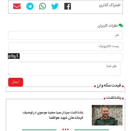
اشتراک گذاری
نظرات کاربران
ارسال
قیمت سکه و ارز
یادداشت
یادداشت سردار سید مجید موسوی در توصیف
فرماندهان شهید هوافضا
•••